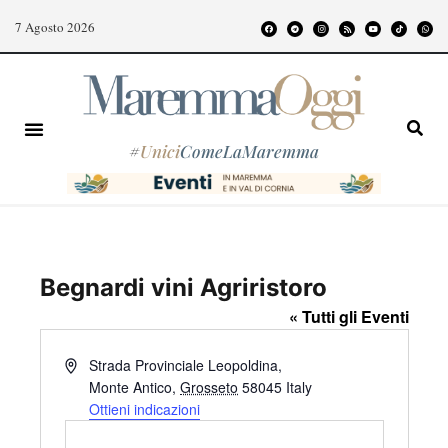
7 Agosto 2026
#
Unici
ComeLaMaremma
Begnardi vini Agriristoro
« Tutti gli Eventi
I
Strada Provinciale Leopoldina,
n
Monte Antico
,
Grosseto
58045
Italy
d
Ottieni indicazioni
i