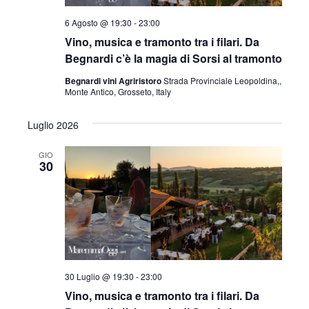
l
a
6 Agosto @ 19:30
-
23:00
d
Vino, musica e tramonto tra i filari. Da
a
Begnardi c’è la magia di Sorsi al tramonto
t
Begnardi vini Agriristoro
Strada Provinciale Leopoldina,,
a
Monte Antico, Grosseto, Italy
.
Luglio 2026
GIO
30
30 Luglio @ 19:30
-
23:00
Vino, musica e tramonto tra i filari. Da