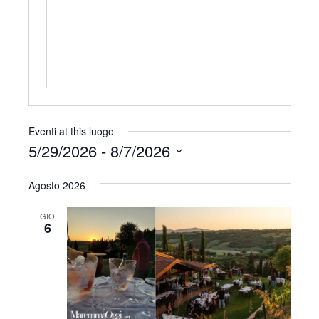
r
i
z
z
o
Eventi at this luogo
5/29/2026
 - 
8/7/2026
S
Agosto 2026
e
l
GIO
e
6
z
i
o
n
a