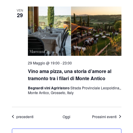
VEN
29
29 Maggio @ 19:00
-
23:00
Vino ama pizza, una storia d’amore al
tramonto tra i filari di Monte Antico
Begnardi vini Agriristoro
Strada Provinciale Leopoldina,,
Monte Antico, Grosseto, Italy
Eventi
precedenti
Oggi
Prossimi eventi