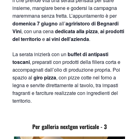
lì che prende vita una serata pensata per stare
insieme, mangiare bene e godersi la campagna
maremmana senza fretta. L’appuntamento è per
domenica 7 giugno
all’
agriristoro di Begnardi
Vini
, con una cena
dedicata alla pizza
,
ai prodotti
del territorio
e
ai vini dell’azienda
.
La serata inizierà con un
buffet di antipasti
toscani
, preparati con prodotti della filiera corta e
accompagnati dall’olio di produzione propria. Poi
spazio al
giro pizza
, con pizze cotte nel forno a
legna e servite direttamente al tavolo, tra impasti
fragranti e farciture realizzate con ingredienti del
territorio.
Per galleria nextgen verticale - 3