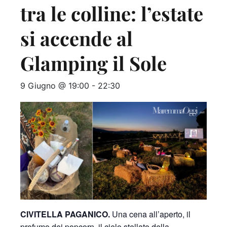
tra le colline: l’estate
si accende al
Glamping il Sole
9 Giugno @ 19:00
-
22:30
CIVITELLA PAGANICO.
Una cena all’aperto, il
profumo dei popcorn, il cielo stellato della