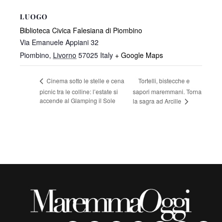
LUOGO
Biblioteca Civica Falesiana di Piombino
Via Emanuele Appiani 32
Piombino
,
Livorno
57025
Italy
+ Google Maps
Tortelli, bistecche e
Cinema sotto le stelle e cena
picnic tra le colline: l’estate si
sapori maremmani. Torna
accende al Glamping il Sole
la sagra ad Arcille