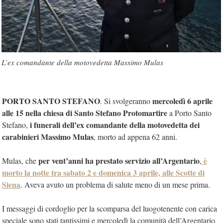
L’ex comandante della motovedetta Massimo Mulas
PORTO SANTO STEFANO
mercoledì 6 aprile
. Si svolgeranno
alle 15 nella chiesa di Santo Stefano Protomartire
a Porto Santo
i funerali dell’ex comandante della motovedetta dei
Stefano,
carabinieri Massimo Mulas
, morto ad appena 62 anni.
per vent’anni ha prestato servizio all’Argentario
è
Mulas, che
,
morto la notte tra sabato 2 e domenica 3 aprile, alle Scotte di
Siena
. Aveva avuto un problema di salute meno di un mese prima.
I messaggi di cordoglio per la scomparsa del luogotenente con carica
speciale sono stati tantissimi e mercoledì la comunità dell’Argentario