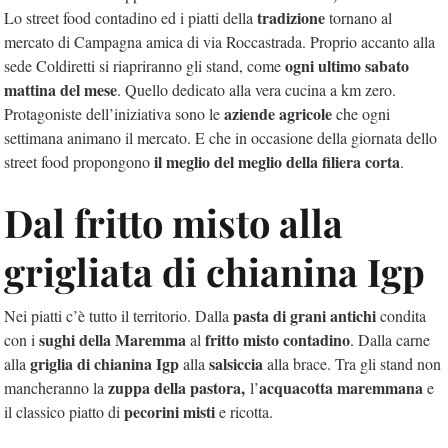
tradizione
Lo street food contadino ed i piatti della
tornano al
mercato di Campagna amica di via Roccastrada. Proprio accanto alla
ogni ultimo sabato
sede Coldiretti si riapriranno gli stand, come
mattina del mese
. Quello dedicato alla vera cucina a km zero.
aziende agricole
Protagoniste dell’iniziativa sono le
che ogni
settimana animano il mercato. E che in occasione della giornata dello
il meglio del meglio della filiera corta
street food propongono
.
Dal fritto misto alla
grigliata di chianina Igp
pasta di grani antichi
Nei piatti c’è tutto il territorio. Dalla
condita
sughi della Maremma
fritto misto contadino
con i
al
. Dalla carne
griglia di chianina Igp
salsiccia
alla
alla
alla brace. Tra gli stand non
zuppa della pastora,
acquacotta
maremmana
mancheranno la
l’
e
pecorini misti
il classico piatto di
e ricotta.