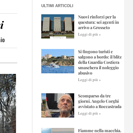
ULTIMI ARTICOLI
Nuovi rinforzi per la
i
questura: sei agenti in
arrivo a Grosseto
Leggi di più »
aio
Si fingono turisti e
salgono a bordo: il blitz
della Guardia Costiera
smaschera il noleggio
abusivo
Leggi di più »
Scomparso da tre
giorni. Angelo Corghi
avvistato a Roccastrada
Leggi di più »
Fiamme nella macchia.