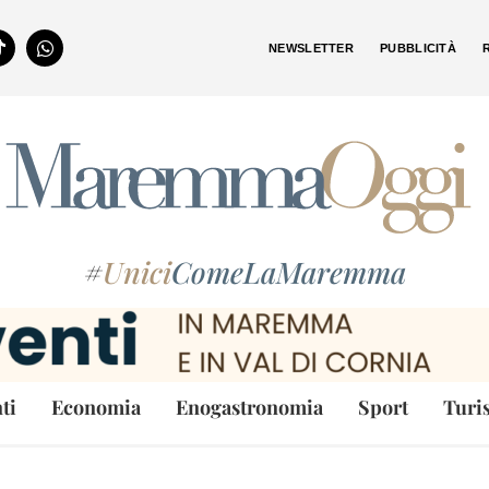
NEWSLETTER
PUBBLICITÀ
#
Unici
ComeLaMaremma
ti
Economia
Enogastronomia
Sport
Turi