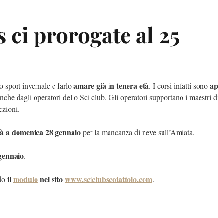
s ci prorogate al 25
amare già in tenera età
ap
o sport invernale e farlo
. I corsi infatti sono
che dagli operatori dello Sci club. Gli operatori supportano i maestri di
lezioni.
erà a domenica 28 gennaio
per la mancanza di neve sull’Amiata.
 gennaio
.
il
modulo
nel sito
www.sciclubscoiattolo.com
ndo
.