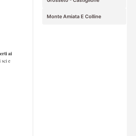
Grosseto - Castiglione
Monte Amiata E Colline
erti ai
 sci e