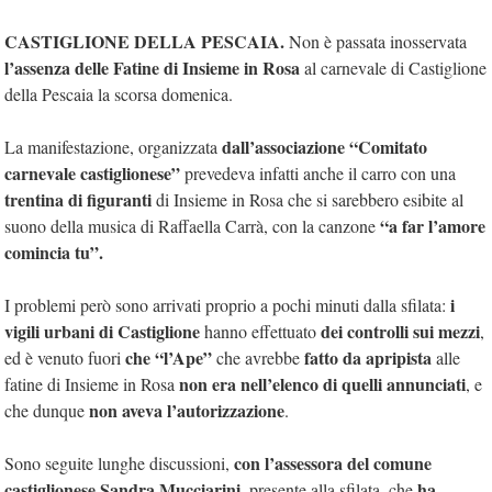
CASTIGLIONE DELLA PESCAIA.
Non è passata inosservata
l’assenza delle Fatine di Insieme in Rosa
al carnevale di Castiglione
della Pescaia la scorsa domenica.
dall’associazione “Comitato
La manifestazione, organizzata
carnevale castiglionese”
prevedeva infatti anche il carro con una
trentina di figuranti
di Insieme in Rosa che si sarebbero esibite al
“a far l’amore
suono della musica di Raffaella Carrà, con la canzone
comincia tu”.
i
I problemi però sono arrivati proprio a pochi minuti dalla sfilata:
vigili urbani di Castiglione
dei controlli sui mezzi
hanno effettuato
,
che “l’Ape”
fatto da apripista
ed è venuto fuori
che avrebbe
alle
non era nell’elenco di quelli annunciati
fatine di Insieme in Rosa
, e
non aveva l’autorizzazione
che dunque
.
con l’assessora del comune
Sono seguite lunghe discussioni,
castiglionese Sandra Mucciarini,
ha
presente alla sfilata, che