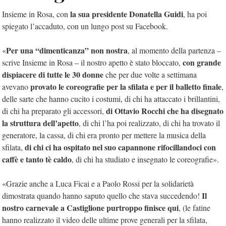
la sua presidente Donatella Guidi
Insieme in Rosa, con
, ha poi
spiegato l’accaduto, con un lungo post su Facebook.
Per una “dimenticanza” non nostra
«
, al momento della partenza –
con grande
scrive Insieme in Rosa – il nostro apetto è stato bloccato,
dispiacere di tutte le 30 donne
che per due volte a settimana
provato le coreografie per la sfilata e per il balletto finale
avevano
,
delle sarte che hanno cucito i costumi, di chi ha attaccato i brillantini,
di Ottavio Rocchi che ha disegnato
di chi ha preparato gli accessori,
la struttura dell’apetto
, di chi l’ha poi realizzato, di chi ha trovato il
generatore, la cassa, di chi era pronto per mettere la musica della
di chi ci ha ospitato nel suo capannone rifocillandoci con
sfilata,
caffè e tanto tè caldo
, di chi ha studiato e insegnato le coreografie».
«Grazie anche a Luca Ficai e a Paolo Rossi per la solidarietà
Il
dimostrata quando hanno saputo quello che stava succedendo!
nostro carnevale a Castiglione purtroppo finisce qui
, (le fatine
hanno realizzato il video delle ultime prove generali per la sfilata,