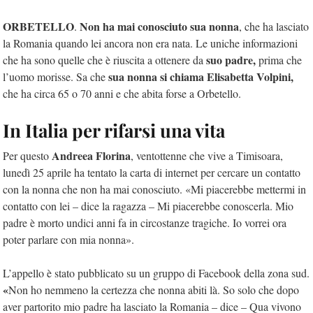
ORBETELLO
Non ha mai conosciuto sua nonna
.
, che ha lasciato
la Romania quando lei ancora non era nata. Le uniche informazioni
suo padre,
che ha sono quelle che è riuscita a ottenere da
prima che
sua nonna si chiama Elisabetta Volpini,
l’uomo morisse. Sa che
che ha circa 65 o 70 anni e che abita forse a Orbetello.
In Italia per rifarsi una vita
Andreea Florina
Per questo
, ventottenne che vive a Timisoara,
lunedì 25 aprile ha tentato la carta di internet per cercare un contatto
con la nonna che non ha mai conosciuto. «Mi piacerebbe mettermi in
contatto con lei – dice la ragazza – Mi piacerebbe conoscerla. Mio
padre è morto undici anni fa in circostanze tragiche. Io vorrei ora
poter parlare con mia nonna».
L’appello è stato pubblicato su un gruppo di Facebook della zona sud.
«
Non ho nemmeno la certezza che nonna abiti là. So solo che dopo
aver partorito mio padre ha lasciato la Romania – dice – Qua vivono