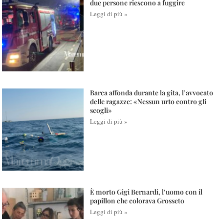
due persone riescono a fuggire
Leggi di più »
Barca affonda durante la gita, l’avvocato
delle ragazze: «Nessun urto contro gli
scogli»
Leggi di più »
È morto Gigi Bernardi, l’uomo con il
papillon che colorava Grosseto
Leggi di più »