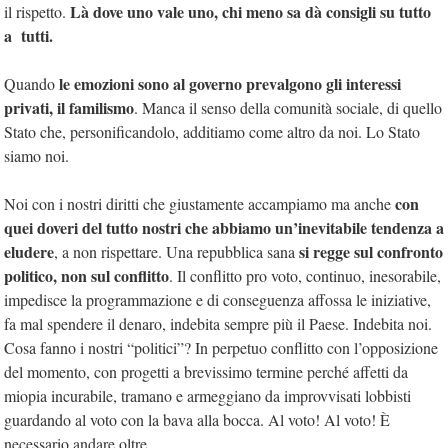
Là dove uno vale uno, chi meno sa dà consigli su tutto
il rispetto.
a tutti.
le emozioni sono al governo prevalgono gli interessi
Quando
privati, il familismo
. Manca il senso della comunità sociale, di quello
Stato che, personificandolo, additiamo come altro da noi. Lo Stato
siamo noi.
con
Noi con i nostri diritti che giustamente accampiamo ma anche
quei doveri del tutto nostri che abbiamo un’inevitabile tendenza a
eludere
si regge sul confronto
, a non rispettare. Una repubblica sana
politico, non sul conflitto
. Il conflitto pro voto, continuo, inesorabile,
impedisce la programmazione e di conseguenza affossa le iniziative,
fa mal spendere il denaro, indebita sempre più il Paese. Indebita noi.
Cosa fanno i nostri “politici”? In perpetuo conflitto con l’opposizione
del momento, con progetti a brevissimo termine perché affetti da
miopia incurabile, tramano e armeggiano da improvvisati lobbisti
guardando al voto con la bava alla bocca. Al voto! Al voto! È
necessario andare oltre.