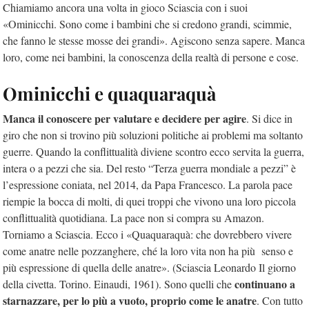
Chiamiamo ancora una volta in gioco Sciascia con i suoi
«Ominicchi. Sono come i bambini che si credono grandi, scimmie,
che fanno le stesse mosse dei grandi». Agiscono senza sapere. Manca
loro, come nei bambini, la conoscenza della realtà di persone e cose.
Ominicchi e quaquaraquà
Manca il conoscere per valutare e decidere per agire
. Si dice in
giro che non si trovino più soluzioni politiche ai problemi ma soltanto
guerre. Quando la conflittualità diviene scontro ecco servita la guerra,
intera o a pezzi che sia. Del resto “Terza guerra mondiale a pezzi” è
l’espressione coniata, nel 2014, da Papa Francesco. La parola pace
riempie la bocca di molti, di quei troppi che vivono una loro piccola
conflittualità quotidiana. La pace non si compra su Amazon.
Torniamo a Sciascia. Ecco i «Quaquaraquà: che dovrebbero vivere
come anatre nelle pozzanghere, ché la loro vita non ha più senso e
più espressione di quella delle anatre». (Sciascia Leonardo Il giorno
continuano a
della civetta. Torino. Einaudi, 1961). Sono quelli che
starnazzare, per lo più a vuoto, proprio come le anatre
. Con tutto