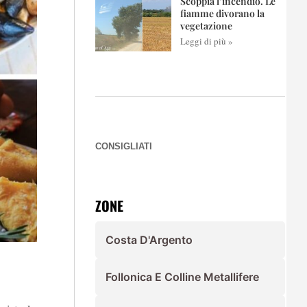
Scoppia l’incendio. Le
fiamme divorano la
vegetazione
Leggi di più »
CONSIGLIATI
ZONE
Costa D'Argento
Follonica E Colline Metallifere