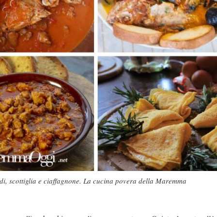
udi, scottiglia e ciaffagnone. La cucina povera della Maremma