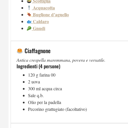
Scottiglia
Acquacotta
Buglione d’agnello
Caldaro
Gnudi
Ciaffagnone
Antica crespella maremmana, povera e versatile.
Ingredienti (4 persone)
120 g farina 00
2 uova
300 ml acqua circa
Sale q.b.
Olio per la padella
Pecorino grattugiato (facoltativo)