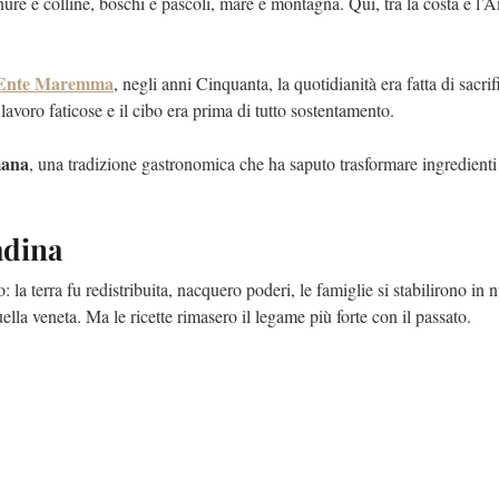
ure e colline, boschi e pascoli, mare e montagna. Qui, tra la costa e l’A
l’Ente Maremma
, negli anni Cinquanta, la quotidianità era fatta di sacrifi
 lavoro faticose e il cibo era prima di tutto sostentamento.
mana
, una tradizione gastronomica che ha saputo trasformare ingredienti
adina
 terra fu redistribuita, nacquero poderi, le famiglie si stabilirono in 
 veneta. Ma le ricette rimasero il legame più forte con il passato.