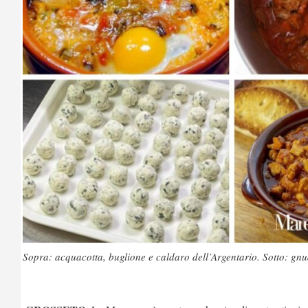
Sopra: acquacotta, buglione e caldaro dell’Argentario. Sotto: gn