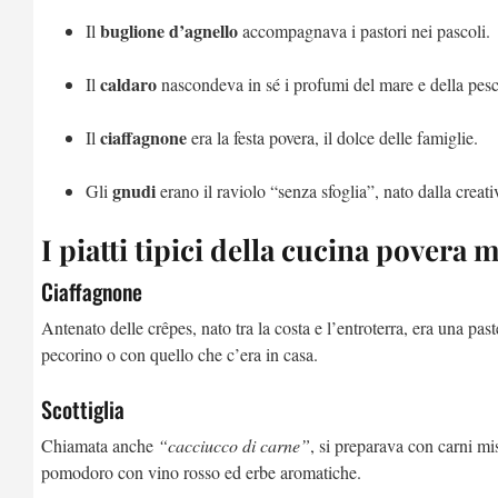
buglione d’agnello
Il
accompagnava i pastori nei pascoli.
caldaro
Il
nascondeva in sé i profumi del mare e della pesc
ciaffagnone
Il
era la festa povera, il dolce delle famiglie.
gnudi
Gli
erano il raviolo “senza sfoglia”, nato dalla creati
I piatti tipici della cucina pover
Ciaffagnone
Antenato delle crêpes, nato tra la costa e l’entroterra, era una past
pecorino o con quello che c’era in casa.
Scottiglia
Chiamata anche
“cacciucco di carne”
, si preparava con carni mis
pomodoro con vino rosso ed erbe aromatiche.