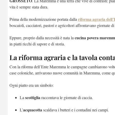
GROSSETO
. La Maremma è una terra che vive di contrasti: pian
vita è sempre stata dura.
riforma agraria del
Prima della modernizzazione portata dalla
boscaioli, cacciatori, pastori e agricoltori affrontavano giornate di
cucina povera marem
Eppure, proprio dalla necessità è nata la
in piatti ricchi di sapore e di storia.
La riforma agraria e la tavola cont
Con la riforma dell’Ente Maremma le campagne cambiarono volto: la
case coloniche, arrivarono nuove comunità in Maremma, come quella
Ogni piatto era un simbolo:
scottiglia
La
raccontava le giornate di caccia.
acquacotta
L’
scaldava i butteri e i contadini nei campi.