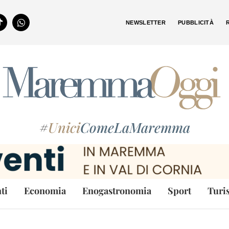
NEWSLETTER
PUBBLICITÀ
#
Unici
ComeLaMaremma
ti
Economia
Enogastronomia
Sport
Turi