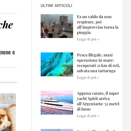
ULTIMI ARTICOLI
Fa un caldo da non
che
respirare, poi
all’improvviso torna la
pioggia
Leggi di più »
gnone e
Pesca illegale, maxi
operazione in mare:
recuperati 21 km di reti,
salvata una tartaruga
Leggi di più »
Appena varato, il super
yacht Spirit arriva
all’Argentario: 52 metri
di lusso
Leggi di più »