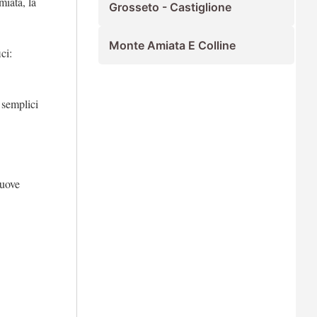
miata, la
Grosseto - Castiglione
Monte Amiata E Colline
ci:
 semplici
nuove