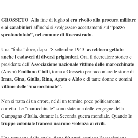
GROSSETO
si era rivolto alla procura militare
. Alla fine di luglio
e ai carabinieri
“pozzo
affinché si svolgessero accertamenti sul
sprofondatoio”, nel comune di Roccastrada.
avrebbero gettato
Una “foiba” dove, dopo l’8 settembre 1943,
anche i cadaveri di diversi prigionieri
. Ora, il ricercatore storico e
Associazione nazionale vittime delle marocchinate
presidente dell’
Emiliano Ciotti,
(Anvm)
torna a Grosseto per raccontare le storie di
Irma, Gina, Giulia, Rina, Agata e Aldo
e di tante donne e uomini
vittime delle “marocchinate”
.
Non si tratta di un errore, né di un termine poco politicamente
corretto. Le “marocchinate” sono state una delle vergogne della
le
Campagna d’Italia, durante la Seconda guerra mondiale. Quando
truppe coloniale francesi usarono violenza ai civili.
dopo 80 anni
Una vergogna della quale,
, sostiene l’associazione