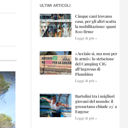
ULTIMI ARTICOLI
Cinque cani trovano
casa, per gli altri scatta
la mobilitazione: quasi
800 firme
Leggi di più »
«Acciaio sì, ma non per
le armi»: lo striscione
del Camping CIG
all’ingresso di
Piombino
Leggi di più »
Bartolini tra i migliori
giovani del mondo: il
grossetano chiude 23° a
Eugene
Leggi di più »