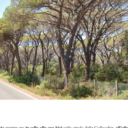
uto
in sella alla sua bici
all’alt
mentre era
sulla strada delle Collacchie,