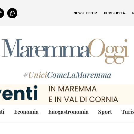
NEWSLETTER
PUBBLICITÀ
#
Unici
ComeLaMaremma
ti
Economia
Enogastronomia
Sport
Turi