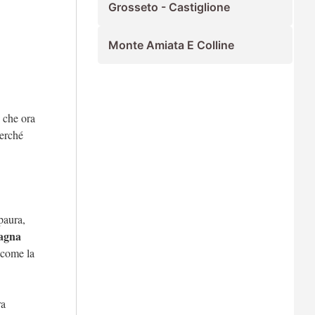
Grosseto - Castiglione
Monte Amiata E Colline
 che ora
perché
paura,
pagna
 come la
ra