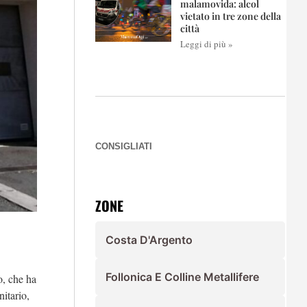
malamovida: alcol
vietato in tre zone della
città
Leggi di più »
CONSIGLIATI
ZONE
Costa D'Argento
Follonica E Colline Metallifere
o, che ha
itario,