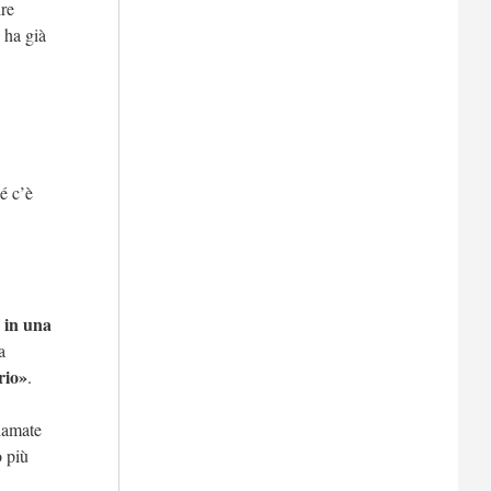
ire
 ha già
é c’è
 in una
a
rio»
.
hiamate
o più