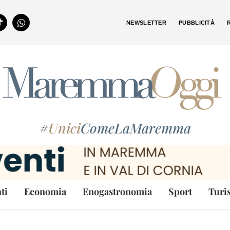
NEWSLETTER
PUBBLICITÀ
#
Unici
ComeLaMaremma
ti
Economia
Enogastronomia
Sport
Turi