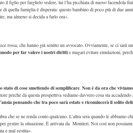
 il figlio per farglielo vedere, lui l’ha picchiata di nuovo facendola fin
e di quella famiglia è disperata: questo bambino di poco più di due anni
ire, ma almeno si decida a farlo ora».
oce rossa, che hanno già sentito un avvocato. Ovviamente, se ci sarà un
modo per far valere i nostri diritti
e magari evitare emulazioni, perch
o stato di cose smettendo di semplificare
Non è da ora che viviamo
.
ettore perché da questa prospettiva vediamo davvero cosa sta accadendo 
’ansia pensando che tra poco sarà estate e ricomincerà il solito deli
sembra che se ne renda conto qualcuno. L’altra sera quando le abbiamo c
per gestire la situazione. È arrivata da Montieri. Noi così non possiam
ta e mal gestita».