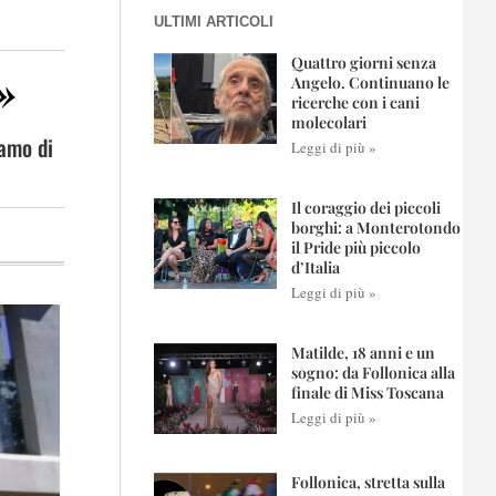
ULTIMI ARTICOLI
Quattro giorni senza
»
Angelo. Continuano le
ricerche con i cani
molecolari
iamo di
Leggi di più »
Il coraggio dei piccoli
borghi: a Monterotondo
il Pride più piccolo
d’Italia
Leggi di più »
Matilde, 18 anni e un
sogno: da Follonica alla
finale di Miss Toscana
Leggi di più »
Follonica, stretta sulla