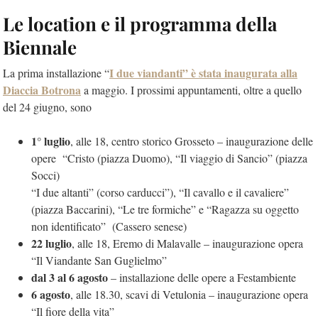
Le location e il programma della
Biennale
I due viandanti” è stata inaugurata alla
La prima installazione “
Diaccia Botrona
a maggio. I prossimi appuntamenti, oltre a quello
del 24 giugno, sono
1° luglio
, alle 18, centro storico Grosseto – inaugurazione delle
opere “Cristo (piazza Duomo), “Il viaggio di Sancio” (piazza
Socci)
“I due altanti” (corso carducci”), “Il cavallo e il cavaliere”
(piazza Baccarini), “Le tre formiche” e “Ragazza su oggetto
non identificato” (Cassero senese)
22 luglio
, alle 18, Eremo di Malavalle – inaugurazione opera
“Il Viandante San Guglielmo”
dal 3 al 6 agosto
– installazione delle opere a Festambiente
6 agosto
, alle 18.30, scavi di Vetulonia – inaugurazione opera
“Il fiore della vita”