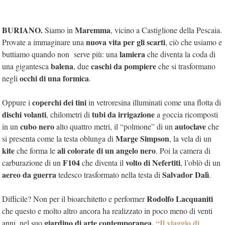
BURIANO.
Maremma
Siamo in
, vicino a Castiglione della Pescaia.
nuova vita per gli scarti
Provate a immaginare una
, ciò che usiamo e
lamiera
buttiamo quando non serve più: una
che diventa la coda di
balena
caschi da pompiere
una gigantesca
, due
che si trasformano
occhi di una formica
negli
.
coperchi dei tini
Oppure i
in vetroresina illuminati come una flotta di
dischi volanti
tubi da irrigazione
, chilometri di
a goccia ricomposti
cubo nero
autoclave
in un
alto quattro metri, il “polmone” di un
che
Marge Simpson
si presenta come la testa oblunga di
, la vela di un
kite
ali colorate di un angelo nero
che forma le
. Poi la camera di
F104
volto di Nefertiti
carburazione di un
che diventa il
, l’oblò di un
aereo da guerra
Salvador Dalì
tedesco trasformato nella testa di
.
Rodolfo Lacquaniti
Difficile? Non per il bioarchitetto e performer
che questo e molto altro ancora ha realizzato in poco meno di venti
giardino di arte contemporanea,
“Il viaggio di
anni, nel suo