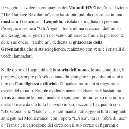
Mutanti H202
Il viaggio si svolge in compagnia dei
dell’installazione
“The Garbage Revolution”, che ha stupito pubblico e critica in una
mostra a Firenze
Leopolda
, alla
, visitata da migliaia di persone.
Prosegue insieme a “Gli Angeli”, tra le ultima creazioni dell’artista,
alle testuggini, ai guerrieri del vento, all’arciere, fino alla più recente
ghiacciaio della
delle sue opere, “Helheim”, dedicata al
Groenlandia
che si sta sciogliendo, realizzato con vetri e i cristalli di
vecchi lampadari.
storia dell’uomo
Nelle opere di Laquaniti c’è la
, le sue conquiste, il
progresso, sempre più veloce tanto da giungere in pochissimi anni a
intelligenza artificiale
fare dell’
l’impalcatura su cui si reggono le
regole del mondo. Regole evidentemente sbagliate, se è bastato un
virus
a minarne le fondamenta e a spingere l’uomo verso una nuova
meta. Il mare da cui tutto ha avuto inizio, racconta Lacquaniti con
“Barselona” e le “Balene”. E non manca l’omaggio ai tutti i migranti
annegati nel Mediterraneo, con l’opera “L’Arca”, tra la “Sfera di luce”
e “Transit”, il carrozzone del circo con il suo corteo di figuranti e