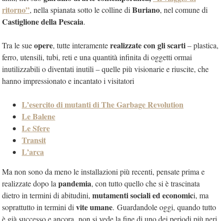
ritorno”
Buriano
, nella spianata sotto le colline di
, nel comune di
Castiglione della Pescaia
.
opere
realizzate con gli scarti
Tra le sue
, tutte interamente
– plastica,
ferro, utensili, tubi, reti e una quantità infinita di oggetti ormai
inutilizzabili o diventati inutili – quelle più visionarie e riuscite, che
hanno impressionato e incantato i visitatori
L’esercito di mutanti di The Garbage Revolution
Le Balene
Le Sfere
Transit
L’arca
Ma non sono da meno le installazioni più recenti, pensate prima e
pandemia
realizzate dopo la
, con tutto quello che si è trascinata
mutamenti sociali ed economic
dietro in termini di abitudini,
i, ma
vite umane
soprattutto in termini di
.
Guardandole oggi, quando tutto
è già successo e ancora non si vede la fine di uno dei periodi più neri