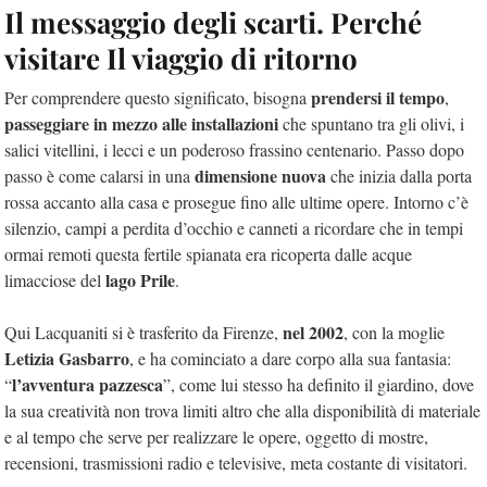
Il messaggio degli scarti. Perché
visitare Il viaggio di ritorno
prendersi il tempo
Per comprendere questo significato, bisogna
,
passeggiare in mezzo alle installazioni
che spuntano tra gli olivi, i
salici vitellini, i lecci e un poderoso frassino centenario. Passo dopo
dimensione nuova
passo è come calarsi in una
che inizia dalla porta
rossa accanto alla casa e prosegue fino alle ultime opere. Intorno c’è
silenzio, campi a perdita d’occhio e canneti a ricordare che in tempi
ormai remoti questa fertile spianata era ricoperta dalle acque
lago Prile
limacciose del
.
nel 2002
Qui Lacquaniti si è trasferito da Firenze,
, con la moglie
Letizia Gasbarro
, e ha cominciato a dare corpo alla sua fantasia:
l’avventura pazzesca
“
”, come lui stesso ha definito il giardino, dove
la sua creatività non trova limiti altro che alla disponibilità di materiale
e al tempo che serve per realizzare le opere, oggetto di mostre,
recensioni, trasmissioni radio e televisive, meta costante di visitatori.