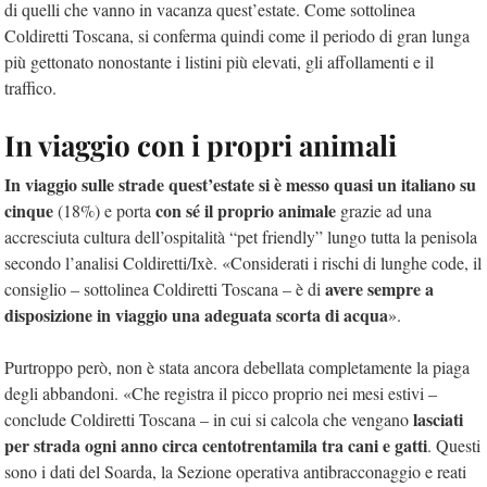
di quelli che vanno in vacanza quest’estate. Come sottolinea
Coldiretti Toscana, si conferma quindi come il periodo di gran lunga
più gettonato nonostante i listini più elevati, gli affollamenti e il
traffico.
In viaggio con i propri animali
In viaggio sulle strade quest’estate si è messo quasi un italiano su
cinque
con sé il proprio animale
(18%) e porta
grazie ad una
accresciuta cultura dell’ospitalità “pet friendly” lungo tutta la penisola
secondo l’analisi Coldiretti/Ixè. «Considerati i rischi di lunghe code, il
avere sempre a
consiglio – sottolinea Coldiretti Toscana – è di
disposizione in viaggio una adeguata scorta di acqua
».
Purtroppo però, non è stata ancora debellata completamente la piaga
degli abbandoni. «Che registra il picco proprio nei mesi estivi –
lasciati
conclude Coldiretti Toscana – in cui si calcola che vengano
per strada ogni anno circa centotrentamila tra cani e gatti
. Questi
sono i dati del Soarda, la Sezione operativa antibracconaggio e reati