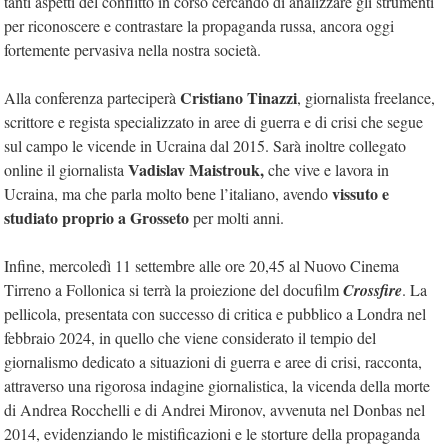
tanti aspetti del conflitto in corso cercando di analizzare gli strumenti
per riconoscere e contrastare la propaganda russa, ancora oggi
fortemente pervasiva nella nostra società.
Cristiano Tinazzi
Alla conferenza parteciperà
, giornalista freelance,
scrittore e regista specializzato in aree di guerra e di crisi che segue
sul campo le vicende in Ucraina dal 2015. Sarà inoltre collegato
Vadislav Maistrouk,
online il giornalista
che vive e lavora in
vissuto e
Ucraina, ma che parla molto bene l’italiano, avendo
studiato proprio a Grosseto
per molti anni.
Infine, mercoledì 11 settembre alle ore 20,45 al Nuovo Cinema
Tirreno a Follonica si terrà la proiezione del docufilm
Crossfire
. La
pellicola, presentata con successo di critica e pubblico a Londra nel
febbraio 2024, in quello che viene considerato il tempio del
giornalismo dedicato a situazioni di guerra e aree di crisi, racconta,
attraverso una rigorosa indagine giornalistica, la vicenda della morte
di Andrea Rocchelli e di Andrei Mironov, avvenuta nel Donbas nel
2014, evidenziando le mistificazioni e le storture della propaganda