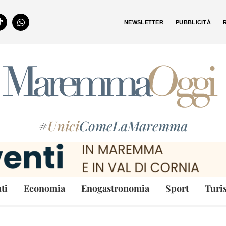
NEWSLETTER
PUBBLICITÀ
#
Unici
ComeLaMaremma
ti
Economia
Enogastronomia
Sport
Turi