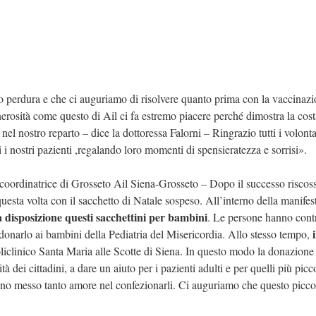
 perdura e che ci auguriamo di risolvere quanto prima con la vaccinaz
nerosità come questo di Ail ci fa estremo piacere perché dimostra la cos
nel nostro reparto – dice la dottoressa Falorni – Ringrazio tutti i volonta
i i nostri pazienti ,regalando loro momenti di spensieratezza e sorrisi».
 coordinatrice di Grosseto Ail Siena-Grosseto – Dopo il successo riscos
uesta volta con il sacchetto di Natale sospeso. All’interno della manifes
 disposizione questi sacchettini per bambini
. Le persone hanno cont
i
donarlo ai bambini della Pediatria del Misericordia. Allo stesso tempo,
liclinico Santa Maria alle Scotte di Siena. In questo modo la donazione
dei cittadini, a dare un aiuto per i pazienti adulti e per quelli più picco
hanno messo tanto amore nel confezionarli. Ci auguriamo che questo picco