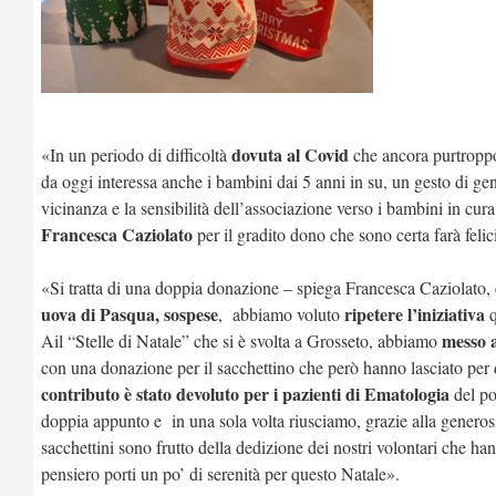
dovuta al Covid
«In un periodo di difficoltà
che ancora purtroppo
da oggi interessa anche i bambini dai 5 anni in su, un gesto di ge
vicinanza e la sensibilità dell’associazione verso i bambini in cura 
Francesca Caziolato
per il gradito dono che sono certa farà felic
«Si tratta di una doppia donazione – spiega Francesca Caziolato,
uova di Pasqua, sospese
ripetere l’iniziativa
, abbiamo voluto
q
messo a
Ail “Stelle di Natale” che si è svolta a Grosseto, abbiamo
con una donazione per il sacchettino che però hanno lasciato per 
contributo è stato devoluto per i pazienti di Ematologia
del po
doppia appunto e in una sola volta riusciamo, grazie alla generosità 
sacchettini sono frutto della dedizione dei nostri volontari che 
pensiero porti un po’ di serenità per questo Natale».