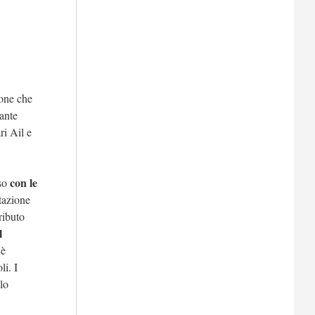
ione che
tante
ri Ail e
con le
so
tazione
ributo
l
 è
li. I
lo