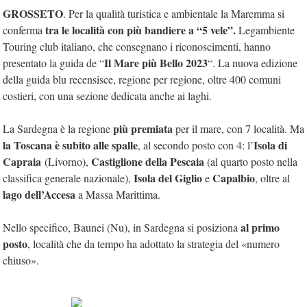
GROSSETO
. Per la qualità turistica e ambientale la Maremma si
tra le località con più bandiere a “5 vele”.
conferma
Legambiente
Touring club italiano, che consegnano i riconoscimenti, hanno
Il Mare più Bello 2023
presentato la guida de “
“. La nuova edizione
della guida blu recensisce, regione per regione, oltre 400 comuni
costieri, con una sezione dedicata anche ai laghi.
più premiata
La Sardegna è la regione
per il mare, con 7 località. Ma
la Toscana è subito alle spalle
Isola di
, al secondo posto con 4: l’
Capraia
Castiglione della Pescaia
(Livorno),
(al quarto posto nella
Isola del Giglio
Capalbio
classifica generale nazionale),
e
, oltre al
lago dell’Accesa
a Massa Marittima.
al primo
Nello specifico, Baunei (Nu), in Sardegna si posiziona
posto
, località che da tempo ha adottato la strategia del «numero
chiuso».