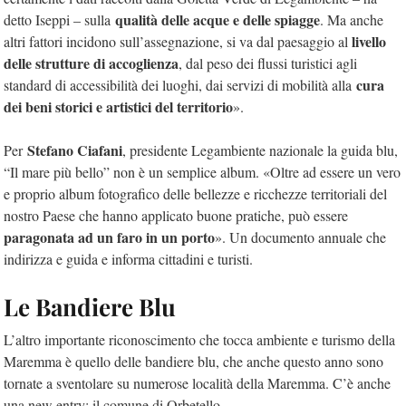
qualità delle acque e delle spiagge
detto Iseppi – sulla
. Ma anche
livello
altri fattori incidono sull’assegnazione, si va dal paesaggio al
delle strutture di accoglienza
, dal peso dei flussi turistici agli
cura
standard di accessibilità dei luoghi, dai servizi di mobilità alla
dei beni storici e artistici del territorio
».
Stefano Ciafani
Per
, presidente Legambiente nazionale la guida blu,
“Il mare più bello” non è un semplice album. «Oltre ad essere un vero
e proprio album fotografico delle bellezze e ricchezze territoriali del
nostro Paese che hanno applicato buone pratiche, può essere
paragonata ad un faro in un porto
». Un documento annuale che
indirizza e guida e informa cittadini e turisti.
Le Bandiere Blu
L’altro importante riconoscimento che tocca ambiente e turismo della
Maremma è quello delle bandiere blu, che anche questo anno sono
tornate a sventolare su numerose località della Maremma. C’è anche
una new entry: il comune di Orbetello.