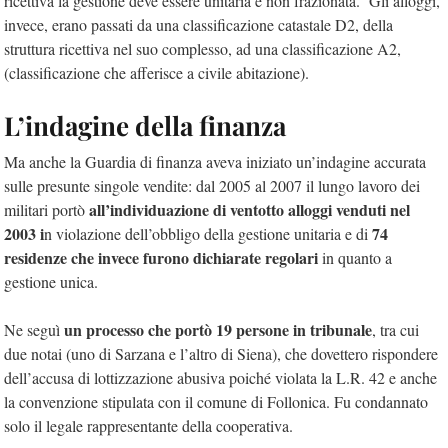
ricettiva la gestione deve essere unitaria e non frazionata. Gli alloggi,
invece, erano passati da una classificazione catastale D2, della
struttura ricettiva nel suo complesso, ad una classificazione A2,
(classificazione che afferisce a civile abitazione).
L’indagine della finanza
Ma anche la Guardia di finanza aveva iniziato un’indagine accurata
sulle presunte singole vendite: dal 2005 al 2007 il lungo lavoro dei
all’individuazione di ventotto alloggi venduti nel
militari portò
2003 i
74
n violazione dell’obbligo della gestione unitaria e di
residenze che invece furono dichiarate regolari
in quanto a
gestione unica.
un processo che portò 19 persone in tribunale
Ne seguì
, tra cui
due notai (uno di Sarzana e l’altro di Siena), che dovettero rispondere
dell’accusa di lottizzazione abusiva poiché violata la L.R. 42 e anche
la convenzione stipulata con il comune di Follonica. Fu condannato
solo il legale rappresentante della cooperativa.