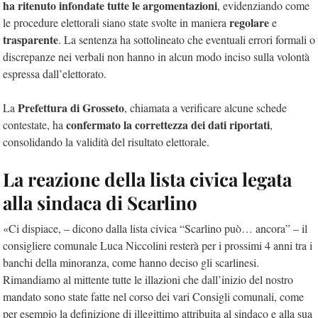
ha ritenuto infondate tutte le argomentazioni
, evidenziando come
regolare
le procedure elettorali siano state svolte in maniera
e
trasparente
. La sentenza ha sottolineato che eventuali errori formali o
discrepanze nei verbali non hanno in alcun modo inciso sulla volontà
espressa dall’elettorato.
Prefettura di Grosseto
La
, chiamata a verificare alcune schede
confermato la correttezza dei dati riportati
contestate, ha
,
consolidando la validità del risultato elettorale.
La reazione della lista civica legata
alla sindaca di Scarlino
«Ci dispiace, – dicono dalla lista civica “Scarlino può… ancora” – il
consigliere comunale Luca Niccolini resterà per i prossimi 4 anni tra i
banchi della minoranza, come hanno deciso gli scarlinesi.
Rimandiamo al mittente tutte le illazioni che dall’inizio del nostro
mandato sono state fatte nel corso dei vari Consigli comunali, come
per esempio la definizione di illegittimo attribuita al sindaco e alla sua