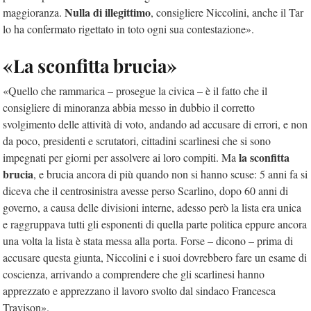
Nulla di illegittimo
maggioranza.
, consigliere Niccolini, anche il Tar
lo ha confermato rigettato in toto ogni sua contestazione».
«La sconfitta brucia»
«Quello che rammarica – prosegue la civica – è il fatto che il
consigliere di minoranza abbia messo in dubbio il corretto
svolgimento delle attività di voto, andando ad accusare di errori, e non
da poco, presidenti e scrutatori, cittadini scarlinesi che si sono
la sconfitta
impegnati per giorni per assolvere ai loro compiti. Ma
brucia
, e brucia ancora di più quando non si hanno scuse: 5 anni fa si
diceva che il centrosinistra avesse perso Scarlino, dopo 60 anni di
governo, a causa delle divisioni interne, adesso però la lista era unica
e raggruppava tutti gli esponenti di quella parte politica eppure ancora
una volta la lista è stata messa alla porta. Forse – dicono – prima di
accusare questa giunta, Niccolini e i suoi dovrebbero fare un esame di
coscienza, arrivando a comprendere che gli scarlinesi hanno
apprezzato e apprezzano il lavoro svolto dal sindaco Francesca
Travison».