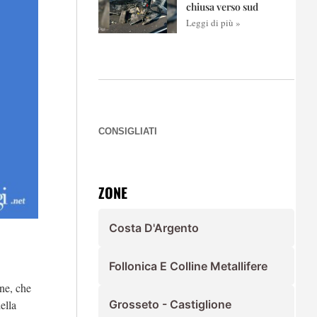
chiusa verso sud
Leggi di più »
CONSIGLIATI
ZONE
Costa D'Argento
Follonica E Colline Metallifere
one, che
ella
Grosseto - Castiglione