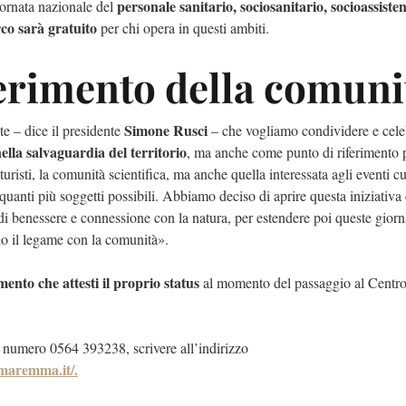
personale sanitario, sociosanitario, socioassisten
ornata nazionale del
rco sarà gratuito
per chi opera in questi ambiti.
ferimento della comuni
Simone Rusci
e – dice il presidente
– che vogliamo condividere e cele
ella salvaguardia del territorio
, ma anche come punto di riferimento p
turisti, la comunità scientifica, ma anche quella interessata agli eventi cul
quanti più soggetti possibili. Abbiamo deciso di aprire questa iniziativa
 di benessere e connessione con la natura, per estendere poi queste giorn
ndo il legame con la comunità».
ento che attesti il proprio status
al momento del passaggio al Centro 
al numero 0564 393238, scrivere all’indirizzo
-maremma.it/.