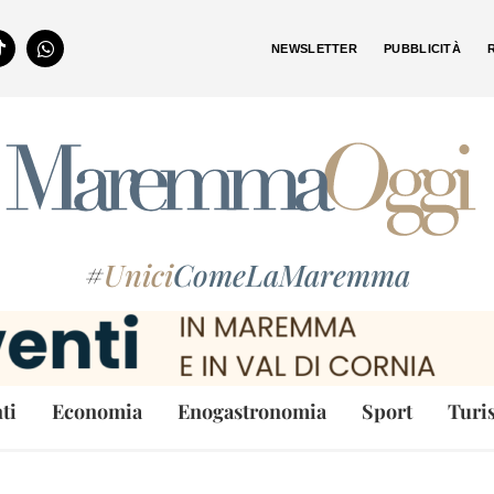
NEWSLETTER
PUBBLICITÀ
#
Unici
ComeLaMaremma
ti
Economia
Enogastronomia
Sport
Turi