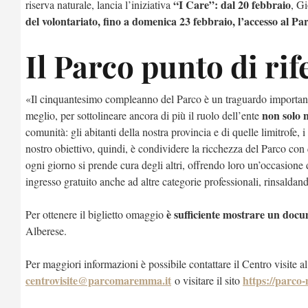
“I Care”: dal 20 febbraio
riserva naturale, lancia l’iniziativa
, Gi
del volontariato, fino a domenica 23 febbraio, l’accesso al Pa
Il Parco punto di ri
«Il cinquantesimo compleanno del Parco è un traguardo important
non solo n
meglio, per sottolineare ancora di più il ruolo dell’ente
comunità: gli abitanti della nostra provincia e di quelle limitrofe, i 
nostro obiettivo, quindi, è condividere la ricchezza del Parco con 
ogni giorno si prende cura degli altri, offrendo loro un’occasione
ingresso gratuito anche ad altre categorie professionali, rinsalda
è sufficiente mostrare un docum
Per ottenere il biglietto omaggio
Alberese.
Per maggiori informazioni è possibile contattare il Centro visite 
centrovisite@parcomaremma.it
https://parco
o visitare il sito