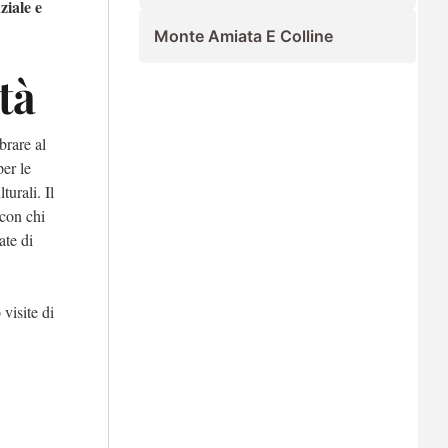
ziale e
Monte Amiata E Colline
tà
brare al
er le
turali. Il
 con chi
ate di
visite di