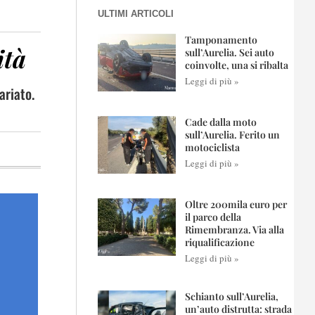
ULTIMI ARTICOLI
Tamponamento
ità
sull’Aurelia. Sei auto
coinvolte, una si ribalta
Leggi di più »
ariato.
Cade dalla moto
sull’Aurelia. Ferito un
motociclista
Leggi di più »
Oltre 200mila euro per
il parco della
Rimembranza. Via alla
riqualificazione
Leggi di più »
Schianto sull’Aurelia,
un’auto distrutta: strada