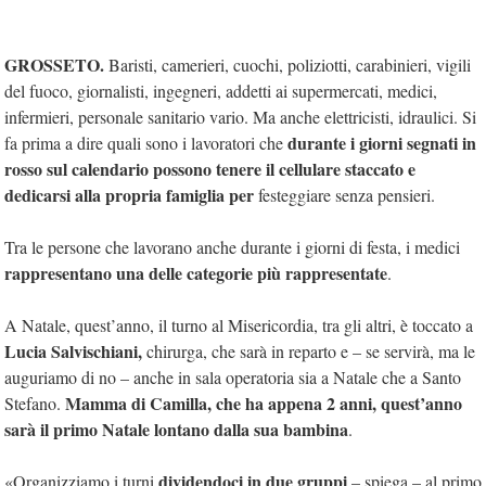
GROSSETO.
Baristi, camerieri, cuochi, poliziotti, carabinieri, vigili
del fuoco, giornalisti, ingegneri, addetti ai supermercati, medici,
infermieri, personale sanitario vario. Ma anche elettricisti, idraulici. Si
durante i giorni segnati in
fa prima a dire quali sono i lavoratori che
rosso sul calendario possono tenere il cellulare staccato e
dedicarsi alla propria famiglia per
festeggiare senza pensieri.
Tra le persone che lavorano anche durante i giorni di festa, i medici
rappresentano una delle categorie più rappresentate
.
A Natale, quest’anno, il turno al Misericordia, tra gli altri, è toccato a
Lucia Salvischiani,
chirurga, che sarà in reparto e – se servirà, ma le
auguriamo di no – anche in sala operatoria sia a Natale che a Santo
Mamma di Camilla, che ha appena 2 anni, quest’anno
Stefano.
sarà il primo Natale lontano dalla sua bambina
.
dividendoci in due gruppi
«Organizziamo i turni
– spiega – al primo