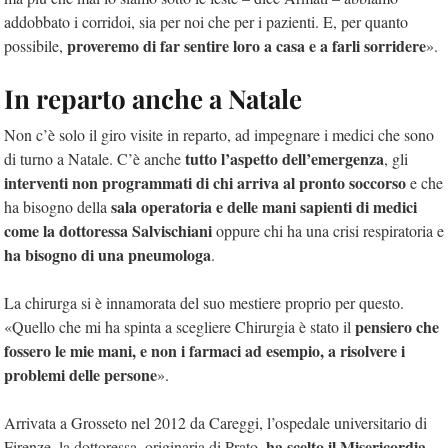
addobbato i corridoi, sia per noi che per i pazienti. E, per quanto
proveremo di far sentire loro a casa e a farli sorridere
possibile,
».
In reparto anche a Natale
Non c’è solo il giro visite in reparto, ad impegnare i medici che sono
tutto l’aspetto dell’emergenza
di turno a Natale. C’è anche
, gli
interventi non programmati di chi arriva al pronto soccorso
e che
sala operatoria e delle mani sapienti di medici
ha bisogno della
come la dottoressa Salvischiani
oppure chi ha una crisi respiratoria e
ha bisogno di una pneumologa
.
La chirurga si è innamorata del suo mestiere proprio per questo.
pensiero che
«Quello che mi ha spinta a scegliere Chirurgia è stato il
fossero le mie mani, e non i farmaci ad esempio, a risolvere i
problemi delle persone
».
Arrivata a Grosseto nel 2012 da Careggi, l’ospedale universitario di
ha scelto il Misericordia
Firenze, la dottoressa, originaria di Prato,