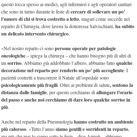
questo tocca spesso ai medici, agli infermieri e agli operatori sanitari
cercare di sollevare un po’
che sono in turno durante le feste di
l’umore di chi si trova costretto a letto
, magari come succede nel
ha subito
reparto di Chirurgia, dove lavora la dottoressa Salvischiani,
un delicato intervento chirurgico
.
persone operate per patologie
«Nel nostro reparto ci sono
oncologiche
– spiega la chirurga – che hanno bisogno più di altri di
sorriso
qualche
un
. Abbiamo già addobbato l’albero, abbiamo fatto
decorazione nel reparto per renderlo un po’ più accogliente
. I
pazienti costretti a trascorrere il Natale all’ospedale sono
psicologicamente più fragili
, sentono la
. Oltre ai problemi di salute
distanza dalle famiglie
allungare l’orario
, per questo cerchiamo di
del passo e anche noi cerchiamo di dare loro qualche sorriso in
più
.
hanno costruito un ambiente
Anche nel reparto della Pneumologia
più caloroso
siamo gentili e sorridenti in reparto
. «Tutto l’anno
,
ma più che mai lo siamo sotto le feste – dice Armati – abbiamo