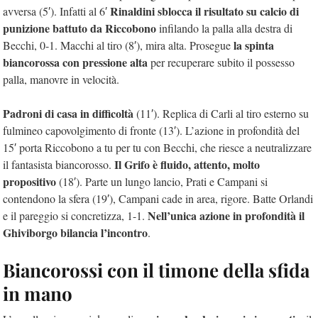
Rinaldini sblocca il risultato su calcio di
avversa (5′). Infatti al 6′
punizione battuto da Riccobono
infilando la palla alla destra di
la spinta
Becchi, 0-1. Macchi al tiro (8′), mira alta. Prosegue
biancorossa con pressione alta
per recuperare subito il possesso
palla, manovre in velocità.
Padroni di casa in difficoltà
(11′). Replica di Carli al tiro esterno su
fulmineo capovolgimento di fronte (13′). L’azione in profondità del
15′ porta Riccobono a tu per tu con Becchi, che riesce a neutralizzare
Il Grifo è fluido, attento, molto
il fantasista biancorosso.
propositivo
(18′). Parte un lungo lancio, Prati e Campani si
contendono la sfera (19′), Campani cade in area, rigore. Batte Orlandi
Nell’unica azione in profondità il
e il pareggio si concretizza, 1-1.
Ghiviborgo bilancia l’incontro
.
Biancorossi con il timone della sfida
in mano