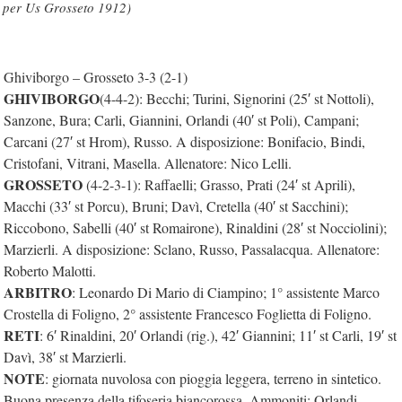
per Us Grosseto 1912)
Ghiviborgo – Grosseto 3-3 (2-1)
GHIVIBORGO
(4-4-2): Becchi; Turini, Signorini (25′ st Nottoli),
Sanzone, Bura; Carli, Giannini, Orlandi (40′ st Poli), Campani;
Carcani (27′ st Hrom), Russo. A disposizione: Bonifacio, Bindi,
Cristofani, Vitrani, Masella. Allenatore: Nico Lelli.
GROSSETO
(4-2-3-1): Raffaelli; Grasso, Prati (24′ st Aprili),
Macchi (33′ st Porcu), Bruni; Davì, Cretella (40′ st Sacchini);
Riccobono, Sabelli (40′ st Romairone), Rinaldini (28′ st Nocciolini);
Marzierli. A disposizione: Sclano, Russo, Passalacqua. Allenatore:
Roberto Malotti.
ARBITRO
: Leonardo Di Mario di Ciampino; 1° assistente Marco
Crostella di Foligno, 2° assistente Francesco Foglietta di Foligno.
RETI
: 6′ Rinaldini, 20′ Orlandi (rig.), 42′ Giannini; 11′ st Carli, 19′ st
Davì, 38′ st Marzierli.
NOTE
: giornata nuvolosa con pioggia leggera, terreno in sintetico.
Buona presenza della tifoseria biancorossa. Ammoniti: Orlandi,