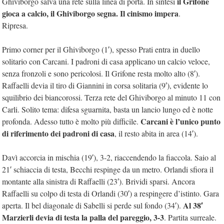
il Grifone
Ghiviborgo salva una rete sulla linea di porta. In sintesi
gioca a calcio, il Ghiviborgo segna. Il cinismo impera
.
Ripresa.
Primo corner per il Ghiviborgo (1′), spesso Prati entra in duello
solitario con Carcani. I padroni di casa applicano un calcio veloce,
senza fronzoli e sono pericolosi. Il Grifone resta molto alto (8′).
Raffaelli devia il tiro di Giannini in corsa solitaria (9′), evidente lo
squilibrio dei biancorossi. Terza rete del Ghiviborgo al minuto 11 con
Carli. Solito tema: difesa sguarnita, basta un lancio lungo ed è notte
Carcani è l’unico punto
profonda. Adesso tutto è molto più difficile.
di riferimento dei padroni di casa
, il resto abita in area (14′).
Davì accorcia in mischia (19′), 3-2, riaccendendo la fiaccola. Saio al
21′ schiaccia di testa, Becchi respinge da un metro. Orlandi sfiora il
montante alla sinistra di Raffaelli (23′). Brividi sparsi. Ancora
Raffaelli su colpo di testa di Orlandi (30′) a respingere d’istinto. Gara
Al 38′
aperta. Il bel diagonale di Sabelli si perde sul fondo (34′).
Marzierli devia di testa la palla del pareggio, 3-3
. Partita surreale.