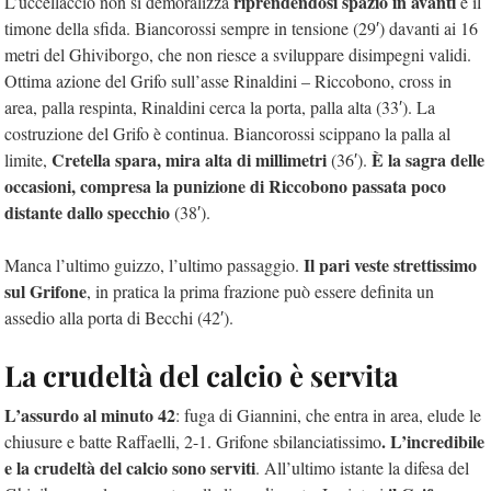
riprendendosi spazio in avanti
L’uccellaccio non si demoralizza
e il
timone della sfida. Biancorossi sempre in tensione (29′) davanti ai 16
metri del Ghiviborgo, che non riesce a sviluppare disimpegni validi.
Ottima azione del Grifo sull’asse Rinaldini – Riccobono, cross in
area, palla respinta, Rinaldini cerca la porta, palla alta (33′). La
costruzione del Grifo è continua. Biancorossi scippano la palla al
Cretella spara, mira alta di millimetri
È la sagra delle
limite,
(36′).
occasioni, compresa la punizione di Riccobono passata poco
distante dallo specchio
(38′).
Il pari veste strettissimo
Manca l’ultimo guizzo, l’ultimo passaggio.
sul Grifone
, in pratica la prima frazione può essere definita un
assedio alla porta di Becchi (42′).
La crudeltà del calcio è servita
L’assurdo al minuto 42
: fuga di Giannini, che entra in area, elude le
. L’incredibile
chiusure e batte Raffaelli, 2-1. Grifone sbilanciatissimo
e la crudeltà del calcio sono serviti
. All’ultimo istante la difesa del