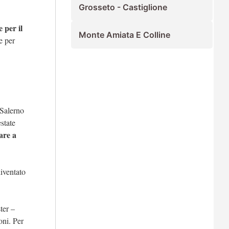
Grosseto - Castiglione
 per il
Monte Amiata E Colline
e per
Salerno
state
are a
diventato
ter –
oni. Per