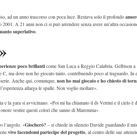
amore
iso, ad un anno trascorso con poca luce. Restava solo il profondo
aio 2001. A 21 anni non ci si può arrendere senza avere un’altra occasion
uanto superlativo
.
e»
erienze poco brillanti
come San Luca a Reggio Calabria, Gelbison a 
e C, ma dove non ho giocato tanto, contribuendo poco al traguardo. In e
non ho mai giocato e ho chiesto di torn
 serie. Anche qui, comunque,
l’esperienza allarga le spalle. Non voglio mollare».
 e la gara si avvicinano. «Poi mi ha chiamato il ds Vetrini e il cielo è 
n onore vestire questi colori che sanno di Maremma».
Giocherò?
ro l’angolo. «
– si chiede in silenzio Davide guardando il mis
vivo facendomi partecipe del progetto
iene
, al centro delle sue attenzi