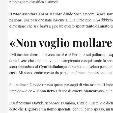
rimpinguare classifica e stimoli.
Davide ascoltava anche il cuore
dando voce a ricordi senza sorr
pallone
, una passione nata insieme a lui a Orbetello, il 24 febbr
sport tanto dannato q
dimostrare che si è bravi a giocare questo
«Non voglio mollar
esp
«Mi trascino dietro – rievoca tra sé e sé Ferrante sul pullman –
dove è vero che abbiamo vinto il campionato conquistando la seri
al Cynthialbalonga
sono approdato
dove ho conosciuto persone
casa
. Mi sono sentito messo da parte, una brutta impressione, ma 
Sul pullman Davide ripassa questi passaggi di vita mentre l’Umbria
Sono fiero e felice di essere biancorosso
limpido – dice –
, è u
Dal finestrino Davide riconosce l’Umbria, Città di Castello è diet
Liguori è un uomo speciale
certo che
, con lui parlo spesso, mi t