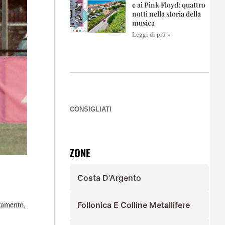
e ai Pink Floyd: quattro
notti nella storia della
musica
Leggi di più »
CONSIGLIATI
ZONE
Costa D'Argento
tamento,
Follonica E Colline Metallifere