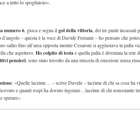
ce a tutto lo spogliatoio».
lia numero 6
gol della vittoria
, gioca e segna il
, dei tre punti incassati 
io d’angolo – questa è la voce di Davide Ferrante – ho pensato che potes
Sono salito fino all’area opposta mentre Cesaroni si aggiustava la palla vi
Ho colpito di testa
ella che aspettavo.
e quella palla è diventata la rete d
ttivi pensieri
, sono stato travolto da una miscela di emozioni senza rius
ozione
: «Quelle lacrime… – scrive Davide – lacrime di chi sa cosa ha vi
 ricevuto e quanti rospi ha dovuto ingoiare…lacrime di chi nonostante tu
e sperare».