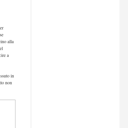
per
se
cino alla
el
cire a
ssuto in
tto non