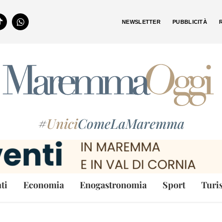
NEWSLETTER
PUBBLICITÀ
#
Unici
ComeLaMaremma
ti
Economia
Enogastronomia
Sport
Turi