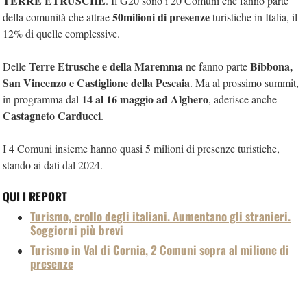
TERRE ETRUSCHE
. Il G20 sono i 20 Comuni che fanno parte
50milioni di presenze
della comunità che attrae
turistiche in Italia, il
12% di quelle complessive.
Terre Etrusche e della Maremma
Bibbona,
Delle
ne fanno parte
San Vincenzo e Castiglione della Pescaia
. Ma al prossimo summit,
14 al 16 maggio ad Alghero
in programma dal
, aderisce anche
Castagneto Carducci
.
I 4 Comuni insieme hanno quasi 5 milioni di presenze turistiche,
stando ai dati dal 2024.
QUI I REPORT
Turismo, crollo degli italiani. Aumentano gli stranieri.
Soggiorni più brevi
Turismo in Val di Cornia, 2 Comuni sopra al milione di
presenze