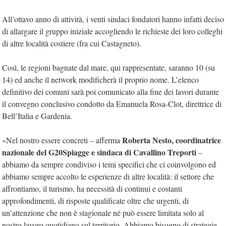
All’ottavo anno di attività, i venti sindaci fondatori hanno infatti deciso
di allargare il gruppo iniziale accogliendo le richieste dei loro colleghi
di altre località costiere (fra cui Castagneto).
Così, le regioni bagnate dal mare, qui rappresentate, saranno 10 (su
14) ed anche il network modificherà il proprio nome. L’elenco
definitivo dei comuni sarà poi comunicato alla fine dei lavori durante
il convegno conclusivo condotto da Emanuela Rosa-Clot, direttrice di
Bell’Italia e Gardenia.
Roberta Nesto, coordinatrice
«Nel nostro essere concreti – afferma
nazionale del G20Spiagge e sindaca di Cavallino Treporti
–
abbiamo da sempre condiviso i temi specifici che ci coinvolgono ed
abbiamo sempre accolto le esperienze di altre località: il settore che
affrontiamo, il turismo, ha necessità di continui e costanti
approfondimenti, di risposte qualificate oltre che urgenti, di
un’attenzione che non è stagionale né può essere limitata solo al
nostro lavoro quotidiano sul territorio. Abbiamo bisogno di strategie