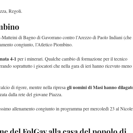
zza, Regoli.
ombino
i-Matteini di Bagno di Gavorrano contro l’Arezzo di Paolo Indiani (che 
namento congiunto, l’Atletico Piombino.
inata 4-1
per i minerari. Qualche cambio di formazione per il tecnico
rando soprattutto i giocatori che nella gara di ieri hanno ricevuto meno
gli uomini di Masi hanno dilagat
alcio di rigore, mentre nella ripresa
zata dalla rete del giovane Piazza.
prossimo allenamento congiunto in programma per mercoledì 23 al Nicolet
e del FolGav alla casa del popolo di