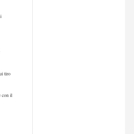
i
i tiro
 con il