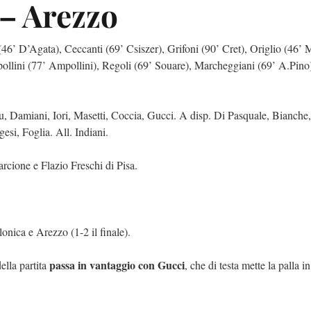
– Arezzo
 (46’ D’Agata), Ceccanti (69’ Csiszer), Grifoni (90’ Cret), Origlio (46’ 
ollini (77’ Ampollini), Regoli (69’ Souare), Marcheggiani (69’ A.Pino
klu, Damiani, Iori, Masetti, Coccia, Gucci. A disp. Di Pasquale, Bianche,
si, Foglia. All. Indiani.
rcione e Flazio Freschi di Pisa.
onica e Arezzo (1-2 il finale).
passa in vantaggio con Gucci
ella partita
, che di testa mette la palla in