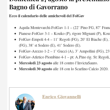
Bagno di Gavorrano
Ecco il calendario delle amichevoli del FolGav
Aquila Montevarchi-FolGav 1-1 – (22’ Pino FG, 87’ Fran
Pianese-FolGav 3-1 – Kouko (P), rigore Mignani (P), Kou
FolGav-Empoli 4-4 – 11’ Regoli (FG), 20’ El Biache (E), 3
(FG), 38’ st Sodero (E), 41’ Sodero (E).
FolGav-Arezzo 1-2 – 1’ Gucci (A), 3’ Ampollini (FG), 23’ 
FolGav-Atletico Piombino 4-1 – pt: A.Pino rig. St: Regoli,
Mercoledì 23 agosto
alle 18 contro l’InvictaSauro.
Mercoledì 30 agosto
alle 18 con lo Scarlino Calcio 2020.
Enrico Giovannelli