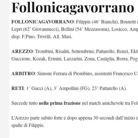
Follonicagavorrano 
FOLLONICAGAVORRANO
: Filippis (46’ Bianchi), Brunetti
Lepri (62’ Giovannucci), Bellini (54’ Mezzasoma), Losicco, Amp
disp. F.Pino, Trivelli. All. Masi.
AREZZO
: Trombini, Risaliti, Settembrini, Pattarello, Renzi, E
Guccione, Kozak, Ermini, Lazzarini, Zona, Castiglia, Borra, Pogge
ARBITRO
: Simone Ferrara di Piombino, assistenti Francesco Ca
RETI
: 1’ Gucci (A), 3’ Ampollini (FG), 23’ Pattarello (A).
nella prima frazione
Succede tutto
nel match amichevole tra Foll
L’Arezzo parte subito forte e dopo appena 30 secondi dall’inizio d
spalle di Filippis.