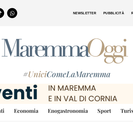
NEWSLETTER
PUBBLICITÀ
#
Unici
ComeLaMaremma
ti
Economia
Enogastronomia
Sport
Turi