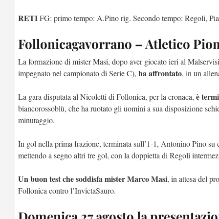
RETI
FG: primo tempo: A.Pino rig. Secondo tempo: Regoli, Pia
Follonicagavorrano – Atletico Pi
La formazione di mister Masi, dopo aver giocato ieri al Malservis
ha affrontato
impegnato nel campionato di Serie C),
, in un alle
è term
La gara disputata al Nicoletti di Follonica, per la cronaca,
biancorossoblù, che ha ruotato gli uomini a sua disposizione schie
minutaggio.
In gol nella prima frazione, terminata sull’1-1, Antonino Pino su c
mettendo a segno altri tre gol, con la doppietta di Regoli intermez
Un buon test che soddisfa mister Marco Masi
, in attesa del 
Follonica contro l’InvictaSauro.
Domenica 27 agosto la presentazion