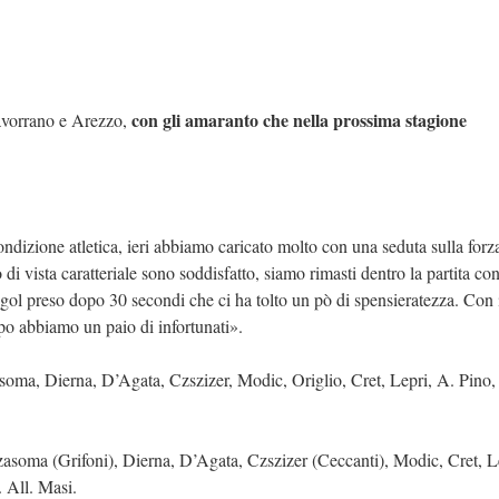
con gli amaranto che nella prossima stagione
 Gavorrano e Arezzo,
ndizione atletica, ieri abbiamo caricato molto con una seduta sulla forz
i vista caratteriale sono soddisfatto, siamo rimasti dentro la partita con 
 gol preso dopo 30 secondi che ci ha tolto un pò di spensieratezza. Con 
o abbiamo un paio di infortunati».
soma, Dierna, D’Agata, Czszizer, Modic, Origlio, Cret, Lepri, A. Pino,
zzasoma (Grifoni), Dierna, D’Agata, Czszizer (Ceccanti), Modic, Cret, L
 All. Masi.