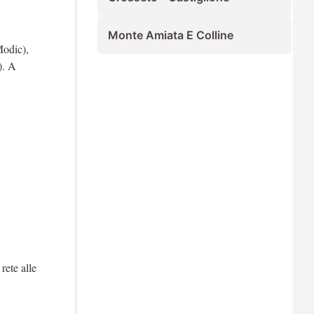
Monte Amiata E Colline
Modic),
). A
 rete alle