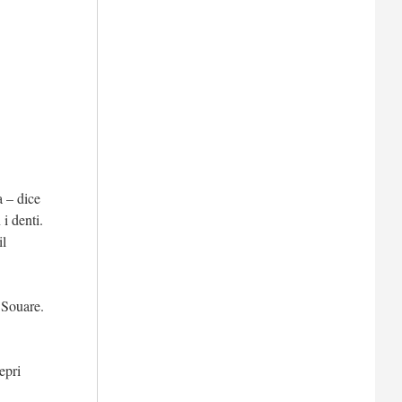
a – dice
i denti.
il
 Souare.
epri