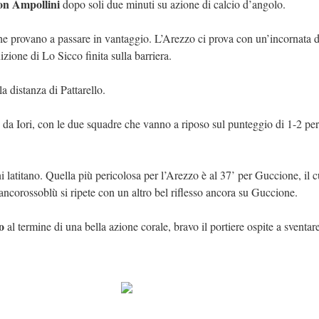
con Ampollini
dopo soli due minuti su azione di calcio d’angolo.
che provano a passare in vantaggio. L’Arezzo ci prova con un’incornata d
zione di Lo Sicco finita sulla barriera.
a distanza di Pattarello.
o da Iori, con le due squadre che vanno a riposo sul punteggio di 1-2 per
i latitano. Quella più pericolosa per l’Arezzo è al 37’ per Guccione, il cu
iancorossoblù si ripete con un altro bel riflesso ancora su Guccione.
o
al termine di una bella azione corale, bravo il portiere ospite a sventare