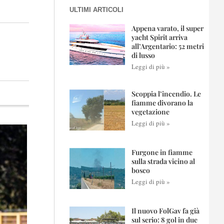
ULTIMI ARTICOLI
Appena varato, il super
yacht Spirit arriva
all’Argentario: 52 metri
di lusso
Leggi di più »
Scoppia l’incendio. Le
fiamme divorano la
vegetazione
Leggi di più »
Furgone in fiamme
sulla strada vicino al
bosco
Leggi di più »
Il nuovo FolGav fa già
sul serio: 8 gol in due