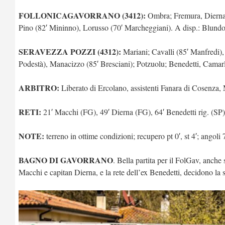
FOLLONICAGAVORRANO (3412):
Ombra; Fremura, Dierna, A
Pino (82′ Mininno), Lorusso (70′ Marcheggiani). A disp.: Blundo
SERAVEZZA POZZI (4312):
Mariani; Cavalli (85′ Manfredi),
Podestà), Manacizzo (85′ Bresciani); Potzuolu; Benedetti, Camarl
ARBITRO:
Liberato di Ercolano, assistenti Fanara di Cosenza,
RETI:
21′ Macchi (FG), 49′ Dierna (FG), 64′ Benedetti rig. (SP)
NOTE:
terreno in ottime condizioni; recupero pt 0′, st 4′; angol
BAGNO DI GAVORRANO
. Bella partita per il FolGav, anche 
Macchi e capitan Dierna, e la rete dell’ex Benedetti, decidono la s