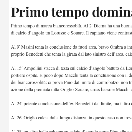
Primo tempo domin
Primo tempo di marca biancorossoblù. Al 2′ Dierna ha una buona o
di calcio d’angolo tra Lorusso e Souare. Il capitano viene contrast
Al 9′ Masini tenta la conclusione da fuori area, bravo Ombra a int
proprio Benedetti che tenta la girata dal lato sinistro dell’area, ca
Al 15′ Ampollini stacca di testa sul calcio d’angolo battuto da Lo
portiere ospite. E poco dopo Macchi tenta la conclusione con il des
dei biancorossoblù: ci prova Pino dal limite di controbalzo, non tr
azione della premiata ditta Origlio-Souare, cross basso e Macchi al
Al 24′ potente conclusione dell’ex Benedetti dal limite, ma il tir
Al 26′ Origlio calcia dalla lunga distanza, in questo caso non trov
Al 28′ un altro bello schema su calcio d’angolo porta Pino alla conc