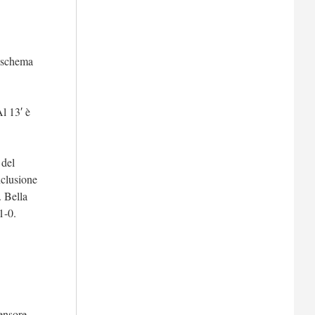
u schema
Al 13′ è
 del
nclusione
. Bella
1-0.
ensore,