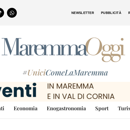
NEWSLETTER
PUBBLICITÀ
#
Unici
ComeLaMaremma
ti
Economia
Enogastronomia
Sport
Turi