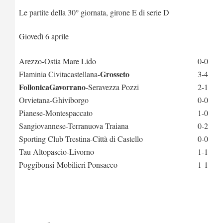
Le partite della 30° giornata, girone E di serie D
Giovedì 6 aprile
Arezzo-Ostia Mare Lido
0-0
Grosseto
Flaminia Civitacastellana-
3-4
FollonicaGavorrano
-Seravezza Pozzi
2-1
Orvietana-Ghiviborgo
0-0
Pianese-Montespaccato
1-0
Sangiovannese-Terranuova Traiana
0-2
Sporting Club Trestina-Città di Castello
0-0
Tau Altopascio-Livorno
1-1
Poggibonsi-Mobilieri Ponsacco
1-1