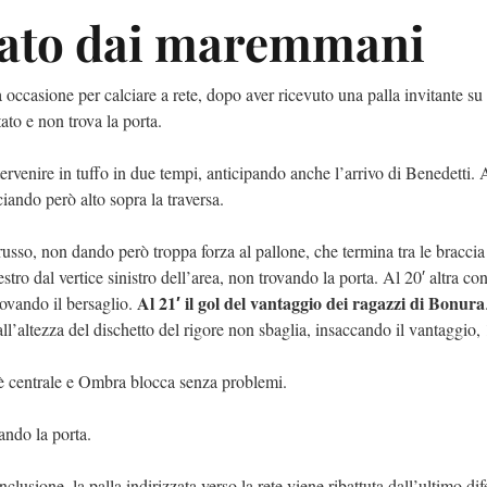
ato dai maremmani
ccasione per calciare a rete, dopo aver ricevuto una palla invitante s
ato e non trova la porta.
ervenire in tuffo in due tempi, anticipando anche l’arrivo di Benedetti. 
lciando però alto sopra la traversa.
russo, non dando però troppa forza al pallone, che termina tra le braccia
tro dal vertice sinistro dell’area, non trovando la porta. Al 20′ altra co
Al 21′ il gol del vantaggio dei ragazzi di Bonura
ovando il bersaglio.
l’altezza del dischetto del rigore non sbaglia, insaccando il vantaggio, 
o è centrale e Ombra blocca senza problemi.
ando la porta.
lusione, la palla indirizzata verso la rete viene ribattuta dall’ultimo dif