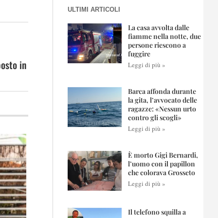
ULTIMI ARTICOLI
La casa avvolta dalle
fiamme nella notte, due
persone riescono a
fuggire
posto in
Leggi di più »
Barca affonda durante
la gita, l’avvocato delle
ragazze: «Nessun urto
contro gli scogli»
Leggi di più »
È morto Gigi Bernardi,
l’uomo con il papillon
che colorava Grosseto
Leggi di più »
Il telefono squilla a