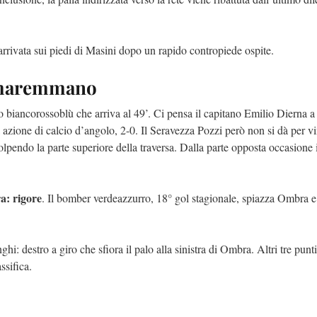
arrivata sui piedi di Masini dopo un rapido contropiede ospite.
o maremmano
io biancorossoblù che arriva al 49’. Ci pensa il capitano Emilio Dierna a
da azione di calcio d’angolo, 2-0. Il Seravezza Pozzi però non si dà per vi
 colpendo la parte superiore della traversa. Dalla parte opposta occasione
ra: rigore
. Il bomber verdeazzurro, 18° gol stagionale, spiazza Ombra e
i: destro a giro che sfiora il palo alla sinistra di Ombra. Altri tre punti
ssifica.