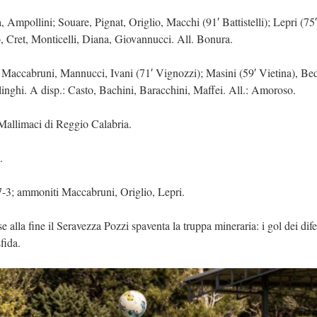
mpollini; Souare, Pignat, Origlio, Macchi (91′ Battistelli); Lepri (75′
, Cret, Monticelli, Diana, Giovannucci. All. Bonura.
 Maccabruni, Mannucci, Ivani (71′ Vignozzi); Masini (59′ Vietina), Bed
inghi. A disp.: Casto, Bachini, Baracchini, Maffei. All.: Amoroso.
 Mallimaci di Reggio Calabria.
.
i 7-3; ammoniti Maccabruni, Origlio, Lepri.
se alla fine il Seravezza Pozzi spaventa la truppa mineraria: i gol dei dife
fida.