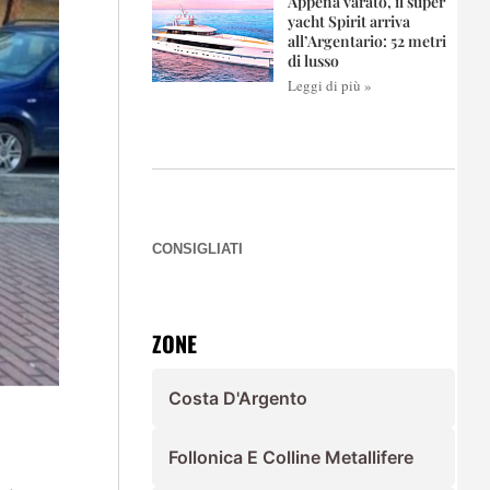
Appena varato, il super
yacht Spirit arriva
all’Argentario: 52 metri
di lusso
Leggi di più »
CONSIGLIATI
ZONE
Costa D'Argento
Follonica E Colline Metallifere