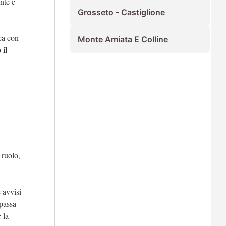
nte e
Grosseto - Castiglione
ica con
Monte Amiata E Colline
 il
 ruolo,
e avvisi
epassa
 la