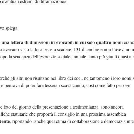
o eventuali estremi di diffamazione».
ivo spiega.
una lettera di dimissioni irrevocabili in cui solo quattro nomi
o
eran
ti o avevano visto la loro tessera scadere il 31 dicembre e non l’avevano 
 dopo la scadenza dell’esercizio sociale annuale, tanto più giunti quasi a
erché gli altri non risultano nel libro dei soci, né tantomeno i loro nomi
 e pensava di poter fare tesserati scavalcando, così come fatto per ogni
 le foto del giorno della presentazione a testimonianza, sono ancora
ifiche statutarie che proporrà il consiglio in una prossima assemblea
dente
, riportando anche quel clima di collaborazione e democrazia int