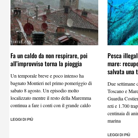
Fa un caldo da non respirare, poi
Pesca illega
all’improvviso torna la pioggia
mare: recupe
salvata una 
Un temporale breve e poco intenso ha
bagnato Montieri nel primo pomeriggio di
Due settimane d
sabato 8 agosto. Un episodio molto
Toscano e Mare
localizzato mentre il resto della Maremma
Guardia Costier
continua a fare i conti con il grande caldo
reti e 1.700 tra
centinaia di ani
LEGGI DI PIÙ
marina
LEGGI DI PIÙ