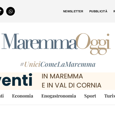
NEWSLETTER
PUBBLICITÀ
#
Unici
ComeLaMaremma
ti
Economia
Enogastronomia
Sport
Turi