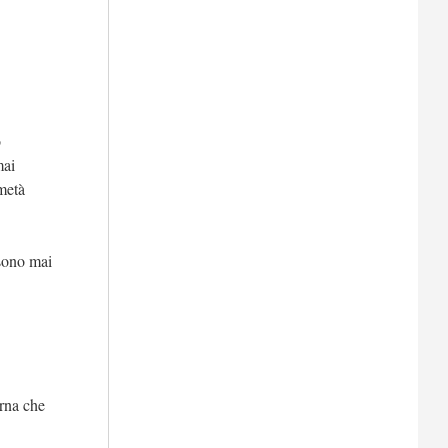
o
mai
 metà
 sono mai
erna che