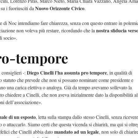
eraccini, Lorenzo Piras, Marco Nieto, Maria Chiara Vazzano, Angela Ama
Nuovo Orizzonte Civico
su i fuoriusciti da
.
zione di Noc intendiamo fare chiarezza, senza con questo entrare in polem
nostra sfiducia verso
ociazione non voleva più restare, ricordando che la
di socio».
pro-tempore
Diego Cinelli l’ha assunta pro tempore
consiglieri -:
, in qualità di
llo statuto che prevede che non si possano nominare come presidente e
rano una carica elettiva o analoga. Già da tempo avevamo sollevato la
 chiedere a Cinelli, che non aveva inizialmente dato la disponibilità al
ni dell’associazione».
ale di un esposto
, letta sulla stampa dallo stesso Cinelli, senza ricever
lo o attaccarlo. Siamo certi che questa vicenda si chiarirà, ma qui si oltr
mandato ad un legale
elici che Cinelli abbia dato
, non solo di chiarire