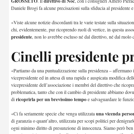
GROSSETO
direttivo di Noc
. Il
, con i consiglieri Alfiero Pi
Daniele Brogi fa alcune precisazioni sulla sfiducia al presidente e 
«Viste alcune notizie discordanti tra le varie testate sulla situa
chi, evidentemente, pur ricoprendo ruoli di vertice, in questa ass
presidente
, non lo avrebbe escluso né dal direttivo, né dal ruolo 
Cinelli presidente 
«Partiamo da una puntualizzazione sulla presidenza – affermano i 
vicepresidente ed in attesa di una rapida e auspicata modifica de
vicepresidente dell’associazione i membri del direttivo che ricop
problematica, tanto che con il cambio di presidente abbiamo dovuto
ricoprirla per un brevissimo tempo
di
e salvaguardare le funzio
una vicenda person
«Ci fa seriamente specie che venga utilizzata
di garanzia o quant’altro, utilizzata per scopi politici per denigrar
ogni minimo diritto di presunzione di innocenza. Siamo però ben f