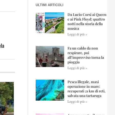
ULTIMI ARTICOLI
Da Lucio Corsi ai Queen
e ai Pink Floyd: quattro
notti nella storia della
musica
Leggi di più »
ela
Fa un caldo da non
respirare, poi
all’improvviso torna la
pioggia
Leggi di più »
Pesca illegale, maxi
operazione in mare:
recuperati 21 km di reti,
salvata una tartaruga
Leggi di più »