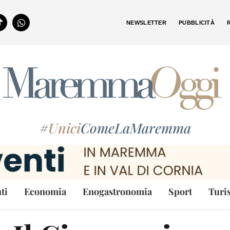
NEWSLETTER
PUBBLICITÀ
#
Unici
ComeLaMaremma
ti
Economia
Enogastronomia
Sport
Turi