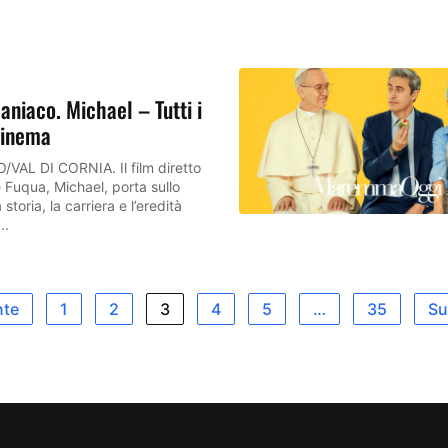
aniaco. Michael – Tutti i
cinema
AL DI CORNIA. Il film diretto
 Fuqua, Michael, porta sullo
storia, la carriera e l’eredità
..
nte
1
2
3
4
5
…
35
Su