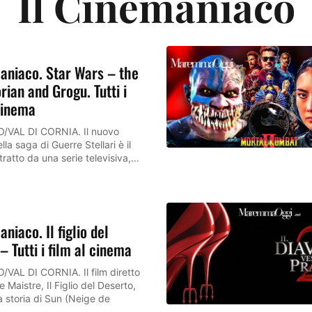
Il Cinemaniaco
aniaco. Star Wars – the
ian and Grogu. Tutti i
cinema
VAL DI CORNIA. Il nuovo
lla saga di Guerre Stellari è il
tratto da una serie televisiva,...
aniaco. Il figlio del
– Tutti i film al cinema
AL DI CORNIA. Il film diretto
e Maistre, Il Figlio del Deserto,
a storia di Sun (Neige de