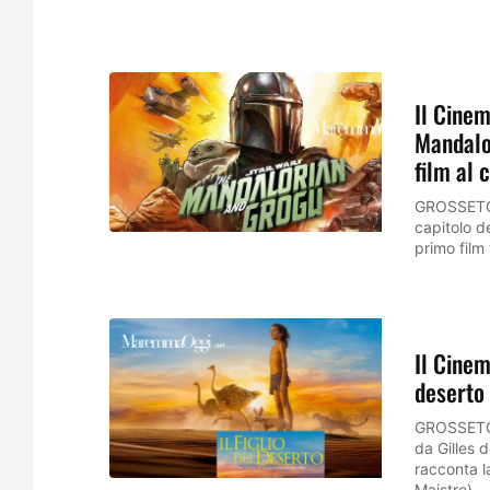
Il Cinem
Mandalor
film al 
GROSSETO/
capitolo de
primo film 
Il Cinem
deserto 
GROSSETO/V
da Gilles d
racconta l
Maistre),...