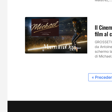
Il Cinem
film al 
GROSSETO/V
da Antoine
schermo la 
di Michael.
« Precede