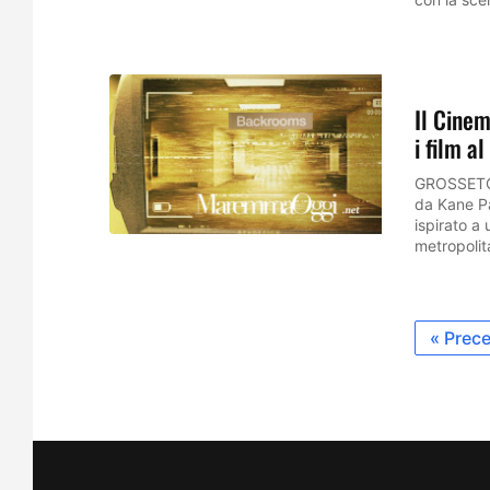
Il Cinem
i film a
GROSSETO/V
da Kane P
ispirato a
metropolit
« Prec