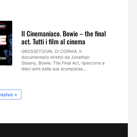
Il Cinemaniaco. Bowie – the final
act. Tutti i film al cinema
GROSSETO/VAL DI CORNIA. Il
documentario diretto da Jonathan
Stiasny, Bowie: The Final Act, ripercorre a
dieci anni dalla sua scomparsa,...
ssivo »