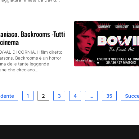
aniaco. Backrooms -Tutti
l cinema
AL DI CORNIA. Il film diretto
arsons, Backrooms è un horror
 una delle tante leggende
ane che circolano...
edente
1
2
3
4
…
35
Succe