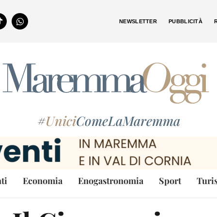
NEWSLETTER
PUBBLICITÀ
#
Unici
ComeLaMaremma
ti
Economia
Enogastronomia
Sport
Turi