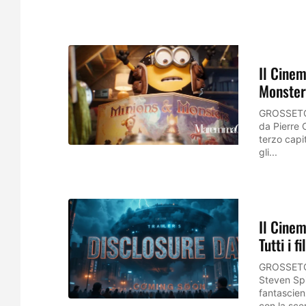
Il Cinem
Monsters
GROSSETO/V
da Pierre C
terzo capi
gli...
Il Cinem
Tutti i 
GROSSETO/
Steven Spi
fantascien
con la sce