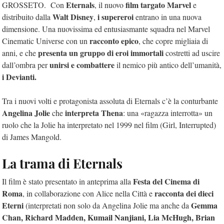
Eternals
film targato Marvel
GROSSETO. Con
, il nuovo
e
Walt Disney
i supereroi
distribuito dalla
,
entrano in una nuova
dimensione. Una nuovissima ed entusiasmante squadra nel Marvel
racconto epico
Cinematic Universe con un
, che copre migliaia di
presenta un gruppo di eroi immortali
anni, e che
costretti ad uscire
unirsi e combattere
dall’ombra per
il nemico più antico dell’umanità,
i Devianti.
Tra i nuovi volti e protagonista assoluta di Eternals c’è la conturbante
Angelina Jolie
interpreta Thena
che
: una «ragazza interrotta» un
ruolo che la Jolie ha interpretato nel 1999 nel film (Girl, Interrupted)
di James Mangold.
La trama di Eternals
Festa del Cinema di
Il film è stato presentato in anteprima alla
Roma
racconta dei dieci
, in collaborazione con Alice nella Città e
Eterni
Gemma
(interpretati non solo da Angelina Jolie ma anche da
Chan, Richard Madden, Kumail Nanjiani, Lia McHugh, Brian