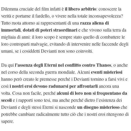
il libero arbitrio
Dilemma cruciale del film infatti è
: conoscere la
verità e portarne il fardello, o vivere nella totale inconsapevolezza?
razza aliena di
Tutto ruota attorno ai rappresentanti di una
immortali
dotati di poteri straordinari
,
e che vivono sulla terra da
migliaia di anni: il loro scopo è sempre stato quello di combattere le
loro controparti malvagie, evitando di intervenire nelle faccende degli
umani, se i cosiddetti Devianti non sono coinvolti.
l’assenza degli Eterni nel conflitto contro Thanos
Da qui
, o anche
eventi misteriosi
nel corso della seconda guerra mondiale. Alcuni
hanno però creato le premesse perché i Devianti tornino a farsi vivi e
i nostri eroi devono radunarsi per affrontarli
così
ancora una
alcuni di loro non si frequentano da
volta. Cosa non facile, perché
secoli
e i rapporti sono tesi, ma anche perché dietro l’esistenza dei
un disegno misterioso
Devianti e degli stessi Eterni si nasconde
che
potrebbe cambiare radicalmente tutto ciò che i nostri eroi ritengono di
sapere.