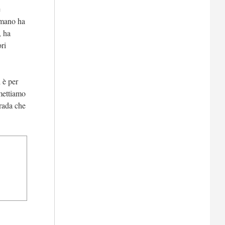
e
emmano ha
, ha
ri
i è per
mettiamo
trada che