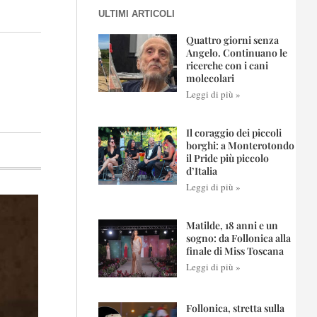
ULTIMI ARTICOLI
Quattro giorni senza
Angelo. Continuano le
ricerche con i cani
molecolari
Leggi di più »
Il coraggio dei piccoli
borghi: a Monterotondo
il Pride più piccolo
d’Italia
Leggi di più »
Matilde, 18 anni e un
sogno: da Follonica alla
finale di Miss Toscana
Leggi di più »
Follonica, stretta sulla