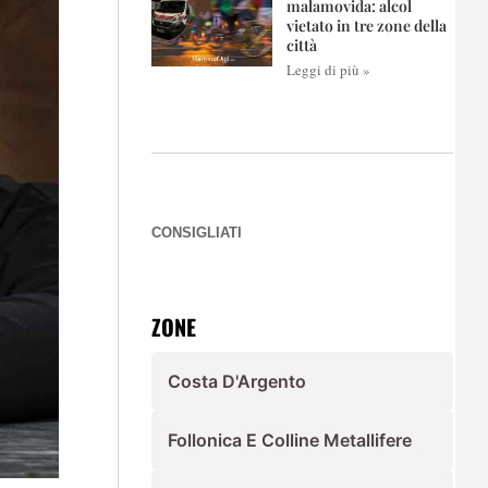
malamovida: alcol
vietato in tre zone della
città
Leggi di più »
CONSIGLIATI
ZONE
Costa D'Argento
Follonica E Colline Metallifere