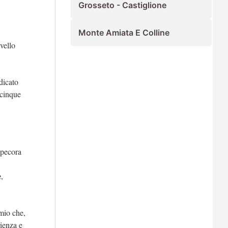
Grosseto - Castiglione
Monte Amiata E Colline
vello
dicato
 cinque
 pecora
e
,
mio che,
ienza e