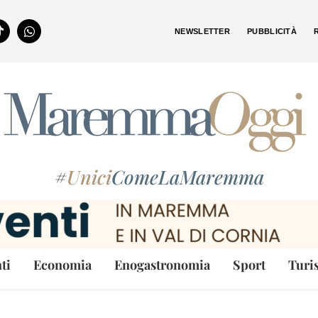
NEWSLETTER
PUBBLICITÀ
#
Unici
ComeLaMaremma
ti
Economia
Enogastronomia
Sport
Turi