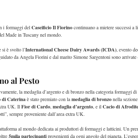
Caseificio Il Fiorino
 i formaggi del
continuano a mietere successi a li
e del Made in Tuscany nel mondo.
International Cheese Dairy Awards (ICDA)
 si è svolto l’
, evento de
cio guidato da Angela Fiorini e dal marito Simone Sargentoni sono arrivate
no al Pesto
ivamente, la medaglia d’argento e di bronzo nella categoria formaggi di
 di Caterina
medaglia di bronzo
è stato premiato con la
nella sezione
Fior di Cardo
medaglia d’argento
Cacio di Afrodit
extra UK. Il
,
, e il
otti”, sempre proveniente dall’area extra UK.
taforma al mondo dedicata ai produttori di formaggi e latticini. Un pre
5mila partecipanti
oltre
provenienti da ogni angolo del pianeta. L’esper