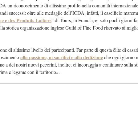
CDA un riconoscimento di altissimo profilo nella comunità internazional
randi successi: oltre alle medaglie dell’ICDA, infatti, il caseificio mar
 e des Produits Laitiers
” di Tours, in Francia, e, solo pochi giorni fa
lla storica organizzazione inglese Guild of Fine Food riservato ai miglio
e di altissimo livello dei partecipanti. Far parte di questa élite di casar
alla passione, ai sacrifici e alla dedizione
onoscimento
che ogni giorno 
eme a dei nostri nuovi pecorini, inoltre, ci incoraggia a continuare sulla s
rima e legame con il territorio».