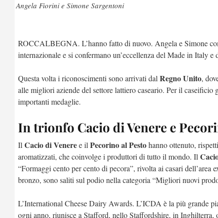
Angela Fiorini e Simone Sargentoni
ROCCALBEGNA. L’hanno fatto di nuovo. Angela e Simone con
internazionale e si confermano un’eccellenza del Made in Italy 
Regno Unito
Questa volta i riconoscimenti sono arrivati dal
, dove
alle migliori aziende del settore lattiero caseario. Per il caseifi
importanti medaglie.
In trionfo Cacio di Venere e Pecori
Cacio di Venere
Pecorino al Pesto
Il
e il
hanno ottenuto, rispett
Cacio
aromatizzati, che coinvolge i produttori di tutto il mondo. Il
“Formaggi cento per cento di pecora”, rivolta ai casari dell’area 
bronzo, sono saliti sul podio nella categoria “Migliori nuovi prod
L’International Cheese Dairy Awards. L’ICDA è la più grande piat
ogni anno, riunisce a Stafford, nello Staffordshire, in Inghilterra, 