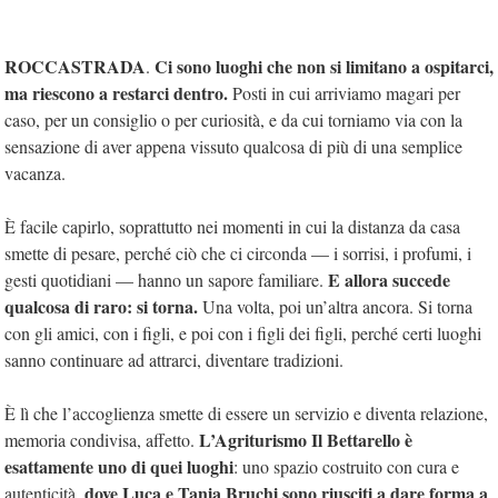
ROCCASTRADA
Ci sono luoghi che non si limitano a ospitarci,
.
ma riescono a restarci dentro.
Posti in cui arriviamo magari per
caso, per un consiglio o per curiosità, e da cui torniamo via con la
sensazione di aver appena vissuto qualcosa di più di una semplice
vacanza.
È facile capirlo, soprattutto nei momenti in cui la distanza da casa
smette di pesare, perché ciò che ci circonda — i sorrisi, i profumi, i
E allora succede
gesti quotidiani — hanno un sapore familiare.
qualcosa di raro: si torna.
Una volta, poi un’altra ancora. Si torna
con gli amici, con i figli, e poi con i figli dei figli, perché certi luoghi
sanno continuare ad attrarci, diventare tradizioni.
È lì che l’accoglienza smette di essere un servizio e diventa relazione,
L’Agriturismo Il Bettarello è
memoria condivisa, affetto.
esattamente uno di quei luoghi
: uno spazio costruito con cura e
dove Luca e Tania Bruchi sono riusciti a dare forma a
autenticità,