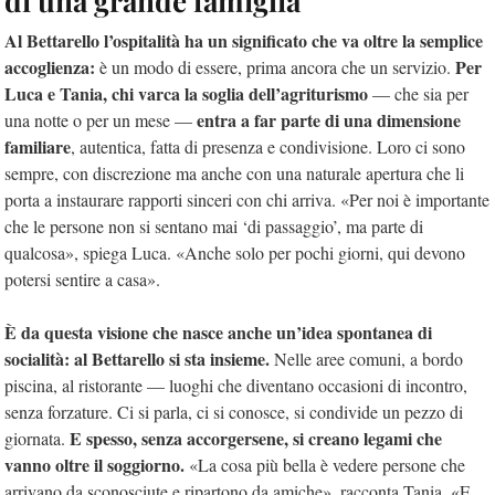
di una grande famiglia
Al Bettarello l’ospitalità ha un significato che va oltre la semplice
accoglienza:
Per
è un modo di essere, prima ancora che un servizio.
Luca e Tania, chi varca la soglia dell’agriturismo
— che sia per
entra a far parte di una dimensione
una notte o per un mese —
familiare
, autentica, fatta di presenza e condivisione. Loro ci sono
sempre, con discrezione ma anche con una naturale apertura che li
porta a instaurare rapporti sinceri con chi arriva. «Per noi è importante
che le persone non si sentano mai ‘di passaggio’, ma parte di
qualcosa», spiega Luca. «Anche solo per pochi giorni, qui devono
potersi sentire a casa».
È da questa visione che nasce anche un’idea spontanea di
socialità: al Bettarello si sta insieme.
Nelle aree comuni, a bordo
piscina, al ristorante — luoghi che diventano occasioni di incontro,
senza forzature. Ci si parla, ci si conosce, si condivide un pezzo di
E spesso, senza accorgersene, si creano legami che
giornata.
vanno oltre il soggiorno.
«La cosa più bella è vedere persone che
arrivano da sconosciute e ripartono da amiche», racconta Tania. «E