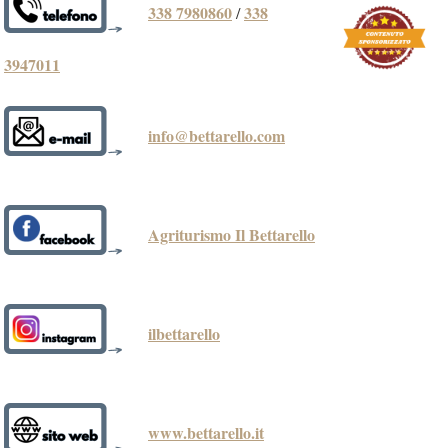
338 7980860
338
/
3947011
info@bettarello.com
Agriturismo Il Bettarello
ilbettarello
www.bettarello.it