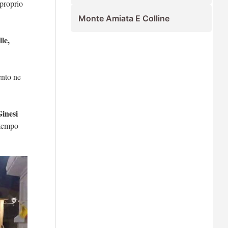
 proprio
Monte Amiata E Colline
le,
ento ne
Ginesi
 tempo