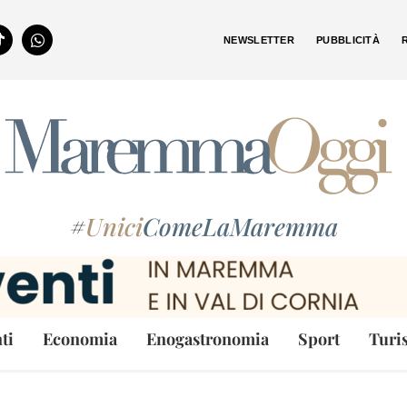
NEWSLETTER
PUBBLICITÀ
#
Unici
ComeLaMaremma
ti
Economia
Enogastronomia
Sport
Turi