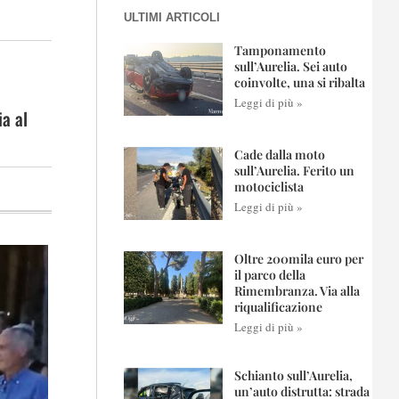
ULTIMI ARTICOLI
Tamponamento
sull’Aurelia. Sei auto
coinvolte, una si ribalta
Leggi di più »
ia al
Cade dalla moto
sull’Aurelia. Ferito un
motociclista
Leggi di più »
Oltre 200mila euro per
il parco della
Rimembranza. Via alla
riqualificazione
Leggi di più »
Schianto sull’Aurelia,
un’auto distrutta: strada