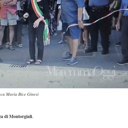
daca Maria Bice Ginesi
za di Montorgiali
.