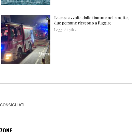
La casa avvolta dalle fiamme nella notte,
due persone riescono a fuggire
Leggi di più »
CONSIGLIATI
ZONE