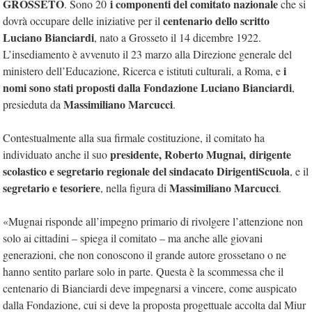
GROSSETO
i componenti del comitato nazionale
. Sono 20
che si
centenario dello scritto
dovrà occupare delle iniziative per il
Luciano Bianciardi
, nato a Grosseto il 14 dicembre 1922.
L’insediamento è avvenuto il 23 marzo alla Direzione generale del
i
ministero dell’Educazione, Ricerca e istituti culturali, a Roma, e
nomi sono stati proposti dalla Fondazione Luciano Bianciardi
,
Massimiliano Marcucci
presieduta da
.
Contestualmente alla sua firmale costituzione, il comitato ha
presidente,
Roberto Mugnai,
dirigente
individuato anche il suo
scolastico e segretario regionale del sindacato DirigentiScuola
, e il
segretario e tesoriere
Massimiliano Marcucci
, nella figura di
.
«Mugnai risponde all’impegno primario di rivolgere l’attenzione non
solo ai cittadini – spiega il comitato – ma anche alle giovani
generazioni, che non conoscono il grande autore grossetano o ne
hanno sentito parlare solo in parte. Questa è la scommessa che il
centenario di Bianciardi deve impegnarsi a vincere, come auspicato
dalla Fondazione, cui si deve la proposta progettuale accolta dal Miur