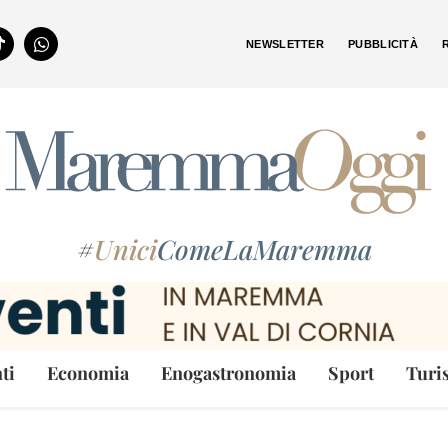
NEWSLETTER
PUBBLICITÀ
#
Unici
ComeLaMaremma
ti
Economia
Enogastronomia
Sport
Turi