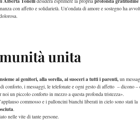
di Alberta Tonelli
profonda gratitudine
desidera esprimere la propria
vicinanza con affetto e solidarietà. Un’ondata di amore e sostegno ha avvol
ì dolorosa.
omunità unita
ieme ai genitori, alla sorella, ai suoceri a tutti i parenti,
un messag
di conforto, i messaggi, le telefonate e ogni gesto di affetto – dicono –
er noi un piccolo conforto in mezzo a questa profonda tristezza».
l’applauso commosso e i palloncini bianchi liberati in cielo sono stati la
osciuta
.
to nelle vite di tante persone.