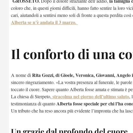
GROSSETO.
la famiglia 
Dopo il dolore straziante dell’addio,
coloro che, in questi giorni difficili, hanno fatto sentire la loro 
cari, aiutandoli a sentirsi meno soli di fronte a questa perdita cos
Alberta se n’è andata il 3 marzo.
Il conforto di una c
Rita Gozzi, di Gioele, Veronica, Giovanni, Angelo ins
A nome di
sincero ringraziamento. «La vostra presenza al funerale, le parole 
toccato il cuore. Sapere quanto Alberta fosse amata e stimata è p
stracolma nel giorno dell’ultimo saluto
La chiesa di Sterpeto,
, 
Alberta fosse speciale per chi l’ha con
testimonianza di quanto
Un tributo che ha reso ancora più evidente l’impronta che ha lascia
Un grazie dal profondo del cuore