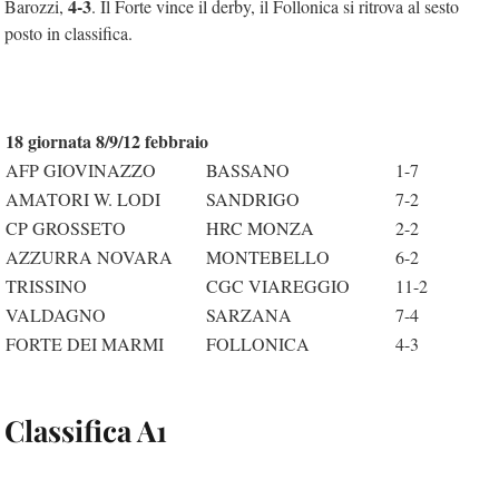
4-3
Barozzi,
. Il Forte vince il derby, il Follonica si ritrova al sesto
posto in classifica.
18 giornata 8/9/12 febbraio
AFP GIOVINAZZO
BASSANO
1-7
AMATORI W. LODI
SANDRIGO
7-2
CP GROSSETO
HRC MONZA
2-2
AZZURRA NOVARA
MONTEBELLO
6-2
TRISSINO
CGC VIAREGGIO
11-2
VALDAGNO
SARZANA
7-4
FORTE DEI MARMI
FOLLONICA
4-3
Classifica A1