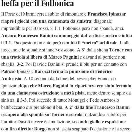
beffa per il Follonica
Francisco Ipinazar
Il Forte dei Marmi cerca subito di rimontare e
riapre i giochi con una cannonata da sinistra
: diagonale
imprendibile per Barozzi, 2-1. Il Follonica però non sbanda, anzi.
Ancora Francesco Banini cannoneggia dal vertice sinistro e infila
il 3-1
cambia il “metro” arbitrale
. Da questo momento però
. I falli
Torner con
fioccano e le squadre si innervosiscono. A 8’ dalla sirena
una trottola si libera di Marco Pagnini
e davanti al portiere non
3-2
sbaglia,
. Poi Davide Banini si prende il blu per un contatto con
Barozzi ferma la punizione di Federico
Patricio Ipinazar:
Ambrosio
. A 10 secondi dalla fine del power play Francisco
dopo che Marco Pagnini in ripartenza era stato fermato
Ipinazar,
da una clamorosa ostruzione a metà pista
, mette dentro sempre da
3-3
sinistra, il
. Poi succede di tutto: Montigel e Fede Ambrosio
A 2’ dalla fine Francesco Banini
battibeccano e si prendono il blu.
recupera alla sponda su Torner e scivola
, rialzandosi subito: per
secondo giallo e espulsione
l’arbitro Davoli invece è simulazione,
con tiro diretto: Borgo
non si lascia scappare l’occasione e fa secco