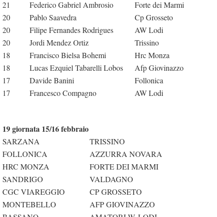
21
Federico Gabriel Ambrosio
Forte dei Marmi
20
Pablo Saavedra
Cp Grosseto
20
Filipe Fernandes Rodrigues
AW Lodi
20
Jordi Mendez Ortiz
Trissino
18
Francisco Bielsa Bohemi
Hrc Monza
18
Lucas Ezquiel Tabarelli Lobos
Afp Giovinazzo
17
Davide Banini
Follonica
17
Francesco Compagno
AW Lodi
19 giornata 15/16 febbraio
SARZANA
TRISSINO
FOLLONICA
AZZURRA NOVARA
HRC MONZA
FORTE DEI MARMI
SANDRIGO
VALDAGNO
CGC VIAREGGIO
CP GROSSETO
MONTEBELLO
AFP GIOVINAZZO
BASSANO
AMATORI W. LODI