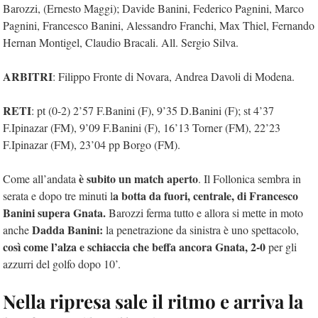
Barozzi, (Ernesto Maggi); Davide Banini, Federico Pagnini, Marco
Pagnini, Francesco Banini, Alessandro Franchi, Max Thiel, Fernando
Hernan Montigel, Claudio Bracali. All. Sergio Silva.
ARBITRI
: Filippo Fronte di Novara, Andrea Davoli di Modena.
RETI
: pt (0-2) 2’57 F.Banini (F), 9’35 D.Banini (F); st 4’37
F.Ipinazar (FM), 9’09 F.Banini (F), 16’13 Torner (FM), 22’23
F.Ipinazar (FM), 23’04 pp Borgo (FM).
è subito un match aperto
Come all’andata
. Il Follonica sembra in
a botta da fuori, centrale, di Francesco
serata e dopo tre minuti l
Banini supera Gnata.
Barozzi ferma tutto e allora si mette in moto
Dadda Banini:
anche
la penetrazione da sinistra è uno spettacolo,
così come l’alza e schiaccia che beffa ancora Gnata, 2-0
per gli
azzurri del golfo dopo 10’.
Nella ripresa sale il ritmo e arriva la