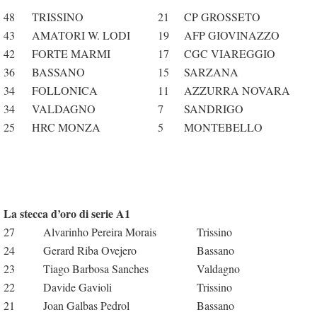
48
TRISSINO
21
CP GROSSETO
43
AMATORI W. LODI
19
AFP GIOVINAZZO
42
FORTE MARMI
17
CGC VIAREGGIO
36
BASSANO
15
SARZANA
34
FOLLONICA
11
AZZURRA NOVARA
34
VALDAGNO
7
SANDRIGO
25
HRC MONZA
5
MONTEBELLO
La stecca d’oro di serie A1
27
Alvarinho Pereira Morais
Trissino
24
Gerard Riba Ovejero
Bassano
23
Tiago Barbosa Sanches
Valdagno
22
Davide Gavioli
Trissino
21
Joan Galbas Pedrol
Bassano