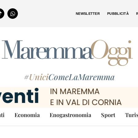
NEWSLETTER
PUBBLICITÀ
#
Unici
ComeLaMaremma
ti
Economia
Enogastronomia
Sport
Turi