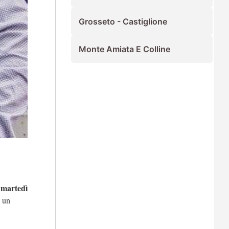
Grosseto - Castiglione
Monte Amiata E Colline
martedì
e un