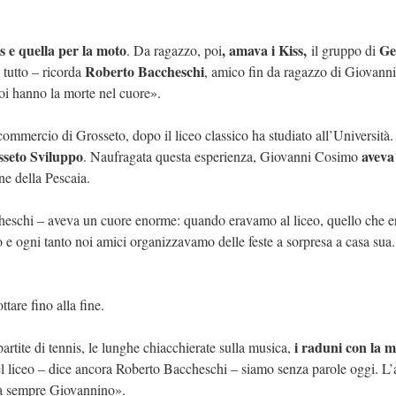
is e quella per la moto
, amava i Kiss,
Ge
. Da ragazzo, poi
il gruppo di
Roberto Baccheschi
 tutto – ricorda
, amico fin da ragazzo di Giovanni
noi hanno la morte nel cuore».
commercio di Grosseto, dopo il liceo classico ha studiato all’Università.
seto Sviluppo
aveva
. Naufragata questa esperienza, Giovanni Cosimo
one della Pescaia.
cheschi – aveva un cuore enorme: quando eravamo al liceo, quello che e
o e ogni tanto noi amici organizzavamo delle feste a sorpresa a casa sua.
tare fino alla fine.
i raduni con la m
partite di tennis, le lunghe chiacchierate sulla musica,
l liceo – dice ancora Roberto Baccheschi – siamo senza parole oggi. L’a
arà sempre Giovannino».