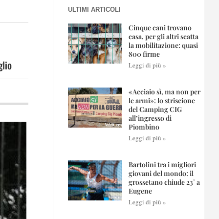
ULTIMI ARTICOLI
Cinque cani trovano
casa, per gli altri scatta
la mobilitazione: quasi
800 firme
glio
Leggi di più »
«Acciaio sì, ma non per
le armi»: lo striscione
del Camping CIG
all’ingresso di
Piombino
Leggi di più »
Bartolini tra i migliori
giovani del mondo: il
grossetano chiude 23° a
Eugene
Leggi di più »