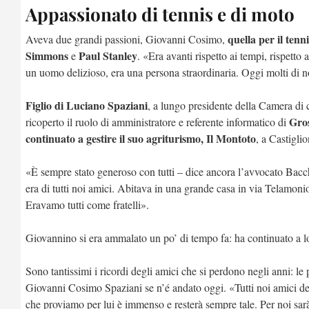
Appassionato di tennis e di moto
quella per il tenn
Aveva due grandi passioni, Giovanni Cosimo,
Simmons
Paul Stanley
e
. «Era avanti rispetto ai tempi, rispetto a
un uomo delizioso, era una persona straordinaria. Oggi molti di 
Figlio di Luciano Spaziani
, a lungo presidente della Camera di 
Gros
ricoperto il ruolo di amministratore e referente informatico di
continuato a gestire il suo agriturismo, Il Montoto
, a Castigli
«È sempre stato generoso con tutti – dice ancora l’avvocato Bac
era di tutti noi amici. Abitava in una grande casa in via Telamoni
Eravamo tutti come fratelli».
Giovannino si era ammalato un po’ di tempo fa: ha continuato a lot
Sono tantissimi i ricordi degli amici che si perdono negli anni: le 
Giovanni Cosimo Spaziani se n’é andato oggi. «Tutti noi amici de
che proviamo per lui è immenso e resterà sempre tale. Per noi s