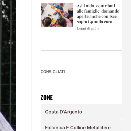
Asili nido, contributi
alle famiglie: domande
aperte anche con Isee
sopra i 40mila euro
Leggi di più »
CONSIGLIATI
ZONE
Costa D'Argento
Follonica E Colline Metallifere