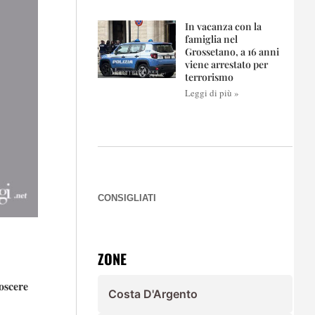
In vacanza con la
famiglia nel
Grossetano, a 16 anni
viene arrestato per
terrorismo
Leggi di più »
CONSIGLIATI
ZONE
oscere
Costa D'Argento