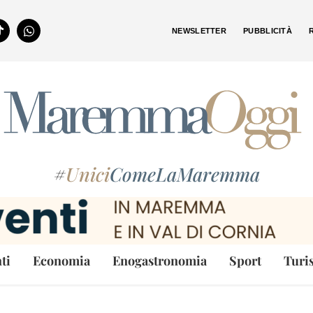
NEWSLETTER
PUBBLICITÀ
#
Unici
ComeLaMaremma
ti
Economia
Enogastronomia
Sport
Turi