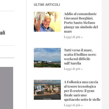
ULTIMI ARTICOLI
Addio al comandante
Giovanni Borghini.
Porto Santo Stefano
piange un simbolo del
ali
mare
Leggi di più »
Tutti verso il mare,
scatta il bollino nero:
weekend difficile
sull’Aurelia
Leggi di più »
A Follonica una caccia
al tesoro tecnologica
per il centro: il gran
finale sarà uno
spettacolo sotto le stelle
Leggi di più »