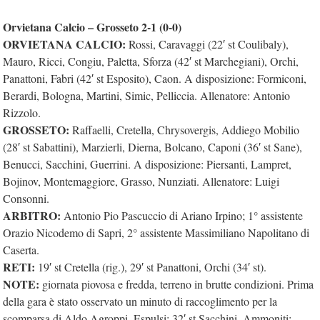
Orvietana Calcio – Grosseto 2-1 (0-0)
ORVIETANA CALCIO:
Rossi, Caravaggi (22′ st Coulibaly),
Mauro, Ricci, Congiu, Paletta, Sforza (42′ st Marchegiani), Orchi,
Panattoni, Fabri (42′ st Esposito), Caon. A disposizione: Formiconi,
Berardi, Bologna, Martini, Simic, Pelliccia. Allenatore: Antonio
Rizzolo.
GROSSETO:
Raffaelli, Cretella, Chrysovergis, Addiego Mobilio
(28′ st Sabattini), Marzierli, Dierna, Bolcano, Caponi (36′ st Sane),
Benucci, Sacchini, Guerrini. A disposizione: Piersanti, Lampret,
Bojinov, Montemaggiore, Grasso, Nunziati. Allenatore: Luigi
Consonni.
ARBITRO:
Antonio Pio Pascuccio di Ariano Irpino; 1° assistente
Orazio Nicodemo di Sapri, 2° assistente Massimiliano Napolitano di
Caserta.
RETI:
19′ st Cretella (rig.), 29′ st Panattoni, Orchi (34′ st).
NOTE:
giornata piovosa e fredda, terreno in brutte condizioni. Prima
della gara è stato osservato un minuto di raccoglimento per la
scomparsa di Aldo Agroppi. Espulsi: 32′ st Sacchini. Ammoniti: