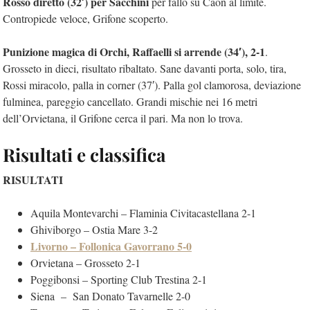
Rosso diretto (32′) per Sacchini
per fallo su Caon al limite.
Contropiede veloce, Grifone scoperto.
Punizione magica di Orchi, Raffaelli si arrende (34′), 2-1
.
Grosseto in dieci, risultato ribaltato. Sane davanti porta, solo, tira,
Rossi miracolo, palla in corner (37′). Palla gol clamorosa, deviazione
fulminea, pareggio cancellato. Grandi mischie nei 16 metri
dell’Orvietana, il Grifone cerca il pari. Ma non lo trova.
Risultati e classifica
RISULTATI
Aquila Montevarchi – Flaminia Civitacastellana 2-1
Ghiviborgo – Ostia Mare 3-2
Livorno – Follonica Gavorrano 5-0
Orvietana – Grosseto 2-1
Poggibonsi – Sporting Club Trestina 2-1
Siena – San Donato Tavarnelle 2-0