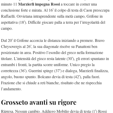
Marzierli impegna Rossi
minuto 11
a toccare in corner una
conclusione forte e mirata. Al 16′ il colpo di testa di Caon preoccupa
Raffaelli. Orvietana intraprendente sulla metà campo, Grifone in
aspettativa (18′). Difficile giocare palla a terra per l’irregolarità del
campo.
Dal 20′ il Grifone accorcia le distanza iniziando a premere. Bravo
Chrysovergis al 26′, la sua diagonale risolve su Panattoni ben
posizionato in area. Positivo l’esordio del greco nella formazione
titolare. L’intensità del gioco resta latente (30′), gli errori spuntano in
entrambi i fronti, la partita scorre uniforme. Unico pregio la
correttezza (36′). Guerrini spinge (37′) e dialoga, Marzierli finalizza,
angolo, buono spunto. Bolcano devia di testa (42′), palla fuori.
Frazione che si chiude a reti bianche, risultato che ne rispecchia
l’andamento.
Grosseto avanti su rigore
Ripresa. Nessun cambio. Addiego Mobilio devia di testa (1′) Rossi