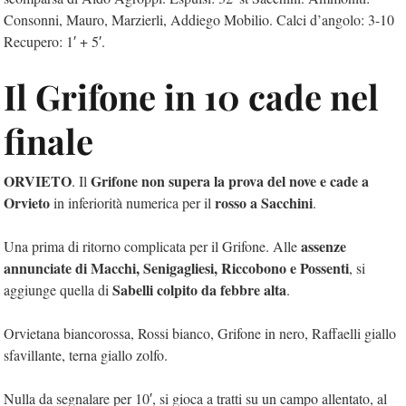
Consonni, Mauro, Marzierli, Addiego Mobilio. Calci d’angolo: 3-10
Recupero: 1′ + 5′.
Il Grifone in 10 cade nel
finale
ORVIETO
Grifone non supera la prova del nove e cade a
. Il
Orvieto
rosso a Sacchini
in inferiorità numerica per il
.
assenze
Una prima di ritorno complicata per il Grifone. Alle
annunciate di Macchi, Senigagliesi, Riccobono e Possenti
, si
Sabelli colpito da febbre alta
aggiunge quella di
.
Orvietana biancorossa, Rossi bianco, Grifone in nero, Raffaelli giallo
sfavillante, terna giallo zolfo.
Nulla da segnalare per 10′, si gioca a tratti su un campo allentato, al