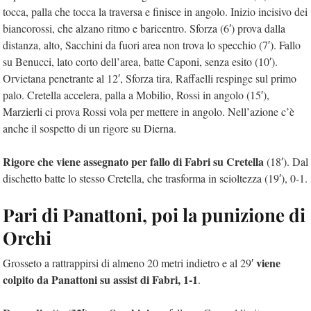
tocca, palla che tocca la traversa e finisce in angolo. Inizio incisivo dei
biancorossi, che alzano ritmo e baricentro. Sforza (6′) prova dalla
distanza, alto, Sacchini da fuori area non trova lo specchio (7′). Fallo
su Benucci, lato corto dell’area, batte Caponi, senza esito (10′).
Orvietana penetrante al 12′, Sforza tira, Raffaelli respinge sul primo
palo. Cretella accelera, palla a Mobilio, Rossi in angolo (15′),
Marzierli ci prova Rossi vola per mettere in angolo. Nell’azione c’è
anche il sospetto di un rigore su Dierna.
Rigore che viene assegnato per fallo di Fabri su Cretella
(18′). Dal
dischetto batte lo stesso Cretella, che trasforma in scioltezza (19′), 0-1.
Pari di Panattoni, poi la punizione di
Orchi
viene
Grosseto a rattrappirsi di almeno 20 metri indietro e al 29′
colpito da Panattoni su assist di Fabri, 1-1
.