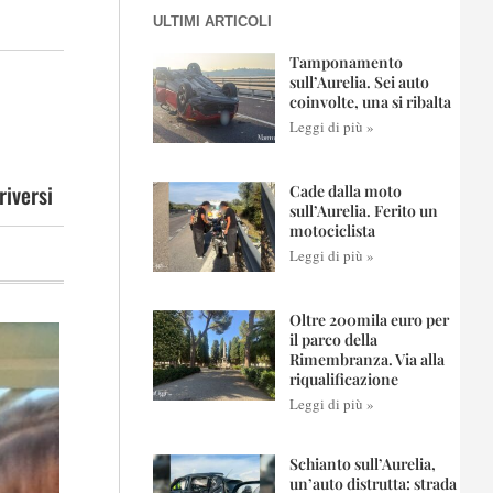
ULTIMI ARTICOLI
Tamponamento
sull’Aurelia. Sei auto
coinvolte, una si ribalta
Leggi di più »
riversi
Cade dalla moto
sull’Aurelia. Ferito un
motociclista
Leggi di più »
Oltre 200mila euro per
il parco della
Rimembranza. Via alla
riqualificazione
Leggi di più »
Schianto sull’Aurelia,
un’auto distrutta: strada