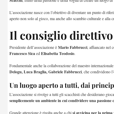
Scacchi
, frutto della passione e della voglia di creare un luogo di
L’associazione nasce con l’obiettivo di diventare un punto di rifer
aperto non solo al gioco, ma anche allo scambio culturale e alla c
Il consiglio direttiv
Mario Fabbrucci
Presidente dell’associazione è
, affiancato nel 
Francesco Sica
Elisabetta Teodosio
ed
.
Fondamentale anche la collaborazione del maestro internazional
Delogu, Luca Braglia, Gabriele Fabbrucci
, che condividono l’o
Un luogo aperto a tutti, dai princip
L’associazione si rivolge a tutti gli scacchisti che desiderano gio
semplicemente un ambiente in cui condividere una passione
si avvicina per la prima 
Grande attenzione è rivolta anche a chi