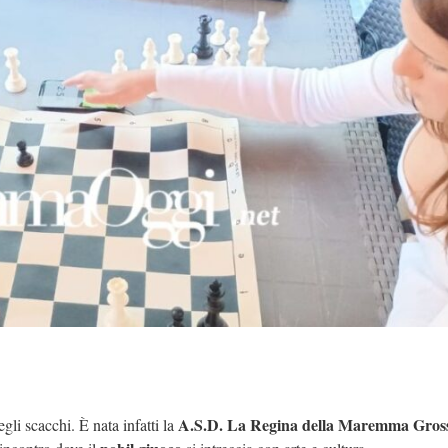
A.S.D. La Regina della Maremma Gros
li scacchi. È nata infatti la