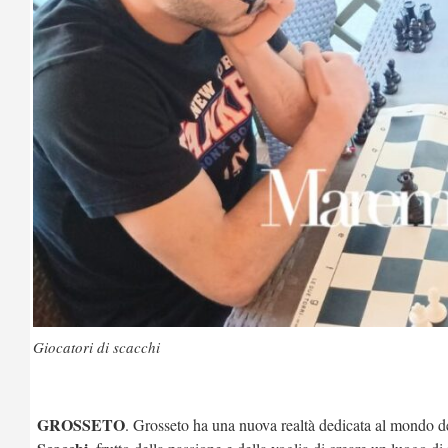
Giocatori di scacchi
GROSSETO
. Grosseto ha una nuova realtà dedicata al mondo deg