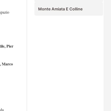
Monte Amiata E Colline
 spazio
le, Pier
i, Marco
 da