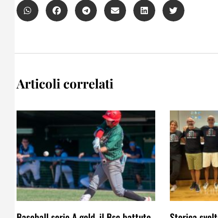
Articoli correlati
Baseball serie A gold, il Bsc battuto
Storica svolt