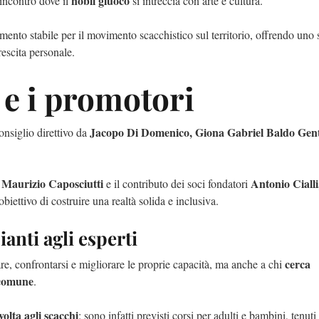
nobil giuoco
 incontro dove il
si intreccia con arte e cultura.
imento stabile per il movimento scacchistico sul territorio, offrendo uno
rescita personale.
o e i promotori
Jacopo Di Domenico, Giona Gabriel Baldo Genti
consiglio direttivo da
Maurizio Caposciutti
Antonio Ciall
e
e il contributo dei soci fondatori
biettivo di costruire una realtà solida e inclusiva.
ianti agli esperti
cerca
care, confrontarsi e migliorare le proprie capacità, ma anche a chi
 comune
.
volta agli scacchi
: sono infatti previsti corsi per adulti e bambini, tenuti