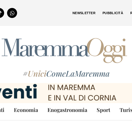
NEWSLETTER
PUBBLICITÀ
#
Unici
ComeLaMaremma
ti
Economia
Enogastronomia
Sport
Turi