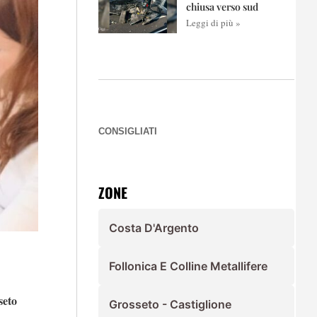
chiusa verso sud
Leggi di più »
CONSIGLIATI
ZONE
Costa D'Argento
Follonica E Colline Metallifere
seto
Grosseto - Castiglione