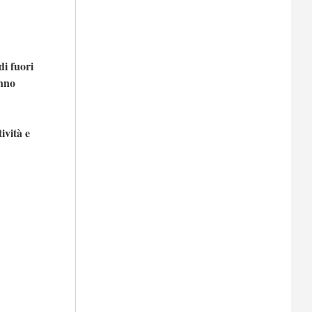
di fuori
nno
tività e