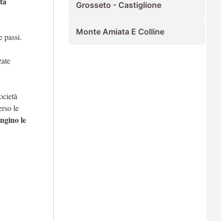
tà
Grosseto - Castiglione
Monte Amiata E Colline
e passi.
zate
ocietà
erso le
ngino le