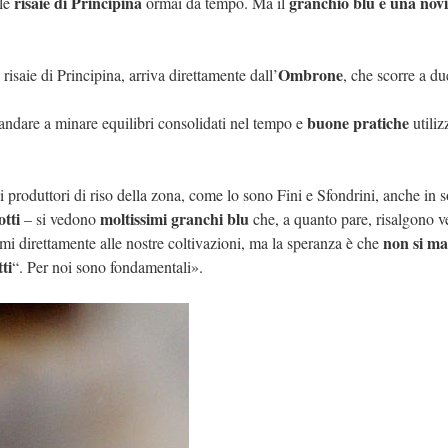
risaie di Principina
granchio blu è una novi
lle
ormai da tempo. Ma il
Ombrone
 risaie di Principina, arriva direttamente dall’
, che scorre a du
buone pratiche
andare a minare equilibri consolidati nel tempo e
utiliz
i produttori di riso della zona, come lo sono Fini e Sfondrini, anche in s
tti
moltissimi granchi blu
– si vedono
che, a quanto pare, risalgono v
non si ma
lemi direttamente alle nostre coltivazioni, ma la speranza è che
ti
“. Per noi sono fondamentali».