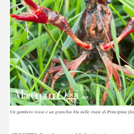
Un gambero rosso e un granchio blu nelle risaie di Principina (fot