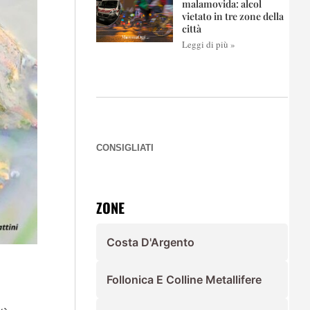
malamovida: alcol
vietato in tre zone della
città
Leggi di più »
CONSIGLIATI
ZONE
Costa D'Argento
Follonica E Colline Metallifere