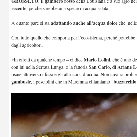
GROSSETO
gambero rosso
. Il
della Louisiana è a suo agio ne
recente
, perché sarebbe una specie di acqua salata.
adattando anche all’acqua dolce
A quanto pare si sta
che, nelle
Con tutto quello che comporta per l’ecosistema, perché potrebbe 
dagli agricoltori.
Mario Lolini
«In effetti da qualche tempo – ci dice
, che è uno de
San Carlo, di Ariane Lo
con lui nella Serrata Lunga, o la fattoria
risaie attraverso i fossi e gli altri corsi d’acqua. Non creano prob
gambusie
buzzacchiot
, i pesciolini che in Maremma chiamiamo “