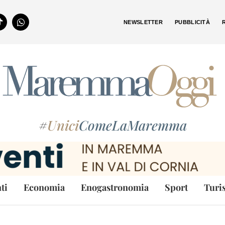
NEWSLETTER
PUBBLICITÀ
#
Unici
ComeLaMaremma
ti
Economia
Enogastronomia
Sport
Turi