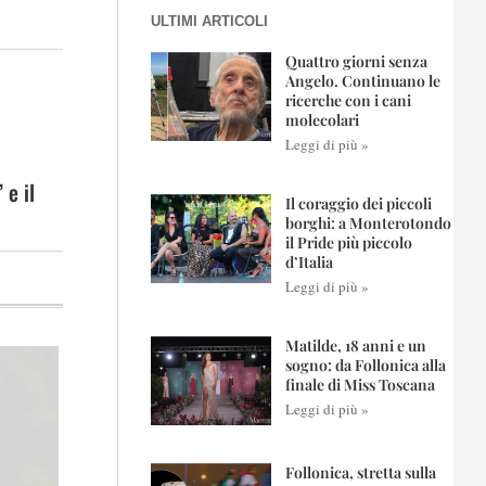
ULTIMI ARTICOLI
Quattro giorni senza
Angelo. Continuano le
ricerche con i cani
molecolari
Leggi di più »
 e il
Il coraggio dei piccoli
borghi: a Monterotondo
il Pride più piccolo
d’Italia
Leggi di più »
Matilde, 18 anni e un
sogno: da Follonica alla
finale di Miss Toscana
Leggi di più »
Follonica, stretta sulla