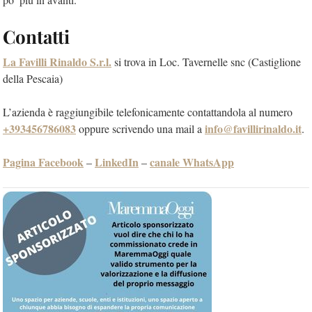
Contatti
La Favilli Rinaldo S.r.l.
si trova in Loc. Tavernelle snc (Castiglione
della Pescaia)
L’azienda è raggiungibile telefonicamente contattandola al numero
+393456786083
info@favillirinaldo.it
oppure scrivendo una mail a
.
Pagina Facebook
LinkedIn
canale WhatsApp
–
–