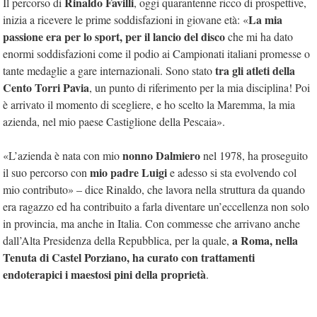
Rinaldo Favilli
Il percorso di
, oggi quarantenne ricco di prospettive,
La mia
inizia a ricevere le prime soddisfazioni in giovane età: «
passione era per lo sport, per il lancio del disco
che mi ha dato
enormi soddisfazioni come il podio ai Campionati italiani promesse o
tra gli atleti della
tante medaglie a gare internazionali. Sono stato
Cento Torri Pavia
, un punto di riferimento per la mia disciplina! Poi
è arrivato il momento di scegliere, e ho scelto la Maremma, la mia
azienda, nel mio paese Castiglione della Pescaia».
nonno Dalmiero
«L’azienda è nata con mio
nel 1978, ha proseguito
mio padre Luigi
il suo percorso con
e adesso si sta evolvendo col
mio contributo» – dice Rinaldo, che lavora nella struttura da quando
era ragazzo ed ha contribuito a farla diventare un’eccellenza non solo
in provincia, ma anche in Italia. Con commesse che arrivano anche
a Roma, nella
dall’Alta Presidenza della Repubblica, per la quale,
Tenuta di Castel Porziano, ha curato con trattamenti
endoterapici i maestosi pini della proprietà
.