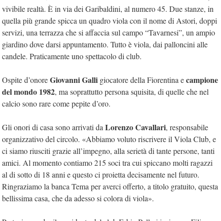
vivibile realtà. È in via dei Garibaldini, al numero 45. Due stanze, in
quella più grande spicca un quadro viola con il nome di Astori, doppi
servizi, una terrazza che si affaccia sul campo “Tavarnesi”, un ampio
giardino dove darsi appuntamento. Tutto è viola, dai palloncini alle
candele. Praticamente uno spettacolo di club.
Giovanni Galli
campione
Ospite d’onore
giocatore della Fiorentina e
del mondo 1982
, ma soprattutto persona squisita, di quelle che nel
calcio sono rare come pepite d’oro.
Lorenzo Cavallari
Gli onori di casa sono arrivati da
, responsabile
organizzativo del circolo. «Abbiamo voluto riscrivere il Viola Club, e
ci siamo riusciti grazie all’impegno, alla serietà di tante persone, tanti
amici. Al momento contiamo 215 soci tra cui spiccano molti ragazzi
al di sotto di 18 anni e questo ci proietta decisamente nel futuro.
Ringraziamo la banca Tema per averci offerto, a titolo gratuito, questa
bellissima casa, che da adesso si colora di viola».