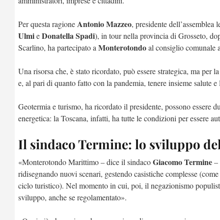
amministratori, imprese e cittadini.
Antonio Mazzeo
Per questa ragione
, presidente dell’assemblea le
Ulmi
Donatella Spadi
e
), in tour nella provincia di Grosseto, do
Monterotondo
Scarlino, ha partecipato a
al consiglio comunale a
Una risorsa che, è stato ricordato, può essere strategica, ma per l
e, al pari di quanto fatto con la pandemia, tenere insieme salute e 
Geotermia e turismo, ha ricordato il presidente, possono essere du
energetica: la Toscana, infatti, ha tutte le condizioni per essere au
Il sindaco Termine: lo sviluppo de
Giacomo Termine
«Monterotondo Marittimo – dice il sindaco
– 
ridisegnando nuovi scenari, gestendo casistiche complesse (come l’
ciclo turistico). Nel momento in cui, poi, il negazionismo populist
sviluppo, anche se regolamentato».