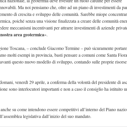
a nazionale, la geotermia deve rivestire un ruolo cardine per essere
nnovabili. Ma noi pensiamo che, oltre ad un piano di investimenti da par
lemento di crescita e sviluppo delle comunità. Sarebbe miope concentrar
rmica, poiché senza una visione finalizzata a creare delle comunità ene
edere meccanismi incentivanti per attrarre investimenti di aziende privat
a nostra area geotermica
».
egione Toscana, – conclude Giacomo Termine – può sicuramente portare
bbiamo molti esempi in provincia, basti pensare a comuni come Santa Fiora
vanti questo nuovo modello di sviluppo, contando sulle proprie risorse 
omani, venerdì 29 aprile, a conferma della volontà del presidente di asc
egione sono interlocutori importanti e non a caso il consiglio ha istituito 
 anche su come intendono essere competitivi all’interno del Piano nazio
dell’assemblea legislativa dall’inizio del suo mandato.