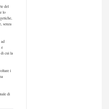
te del
e lo
rgetiche,
e, senza
 ad
 e
di cui la
oltare i
una
nale di