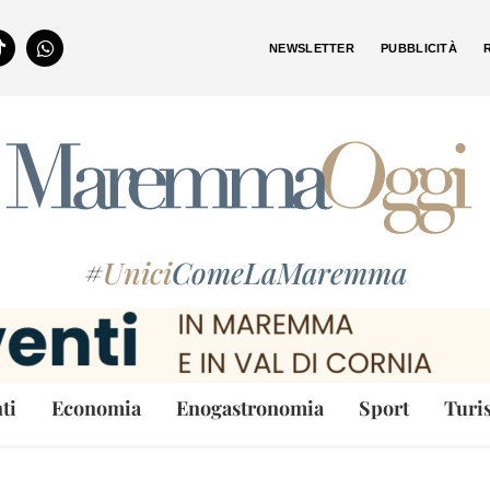
NEWSLETTER
PUBBLICITÀ
#
Unici
ComeLaMaremma
ti
Economia
Enogastronomia
Sport
Turi