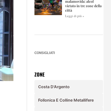
malamovida: alcol
vietato in tre zone della
città
Leggi di più »
CONSIGLIATI
ZONE
Costa D'Argento
Follonica E Colline Metallifere