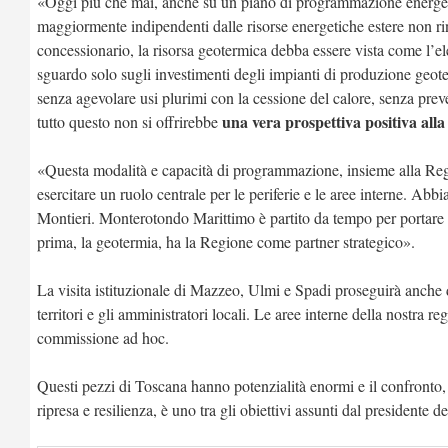
«Oggi più che mai, anche su un piano di programmazione energetic
maggiormente indipendenti dalle risorse energetiche estere non ri
concessionario, la risorsa geotermica debba essere vista come l’e
sguardo solo sugli investimenti degli impianti di produzione geote
senza agevolare usi plurimi con la cessione del calore, senza prev
una vera prospettiva positiva all
tutto questo non si offrirebbe
«Questa modalità e capacità di programmazione, insieme alla R
esercitare un ruolo centrale per le periferie e le aree interne. A
Montieri. Monterotondo Marittimo è partito da tempo per portare a
prima, la geotermia, ha la Regione come partner strategico».
La visita istituzionale di Mazzeo, Ulmi e Spadi proseguirà anche d
territori e gli amministratori locali. Le aree interne della nostra r
commissione ad hoc.
Questi pezzi di Toscana hanno potenzialità enormi e il confronto,
ripresa e resilienza, è uno tra gli obiettivi assunti dal presidente 