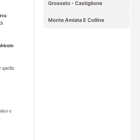
Grosseto - Castiglione
rea
Monte Amiata E Colline
di
mbiente
è quella
tico e
o