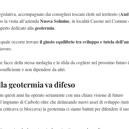
And
gislativa, accompagnato dai consiglieri toscani eletti sul territorio (
Nuova Solmine
po la visita all’azienda
, in località Casone nel Comune 
geotermia
perto dedicato alla
.
il giusto equilibrio tra sviluppo e tutela dell’a
a quale occorre trovare
lavoro.
e facce della stessa medaglia e la sfida da cogliere nel prossimo futuro 
tosufficiente e non dipendere da altri.
lla geotermia va difeso
in questi anni ha operato seriamente con una chiara visione di futuro
impianto di Carboli) oltre che delineando nuovi asset di sviluppo (turis
a criticava (e bloccava) la geotermia ci siamo battuti per difendere il su