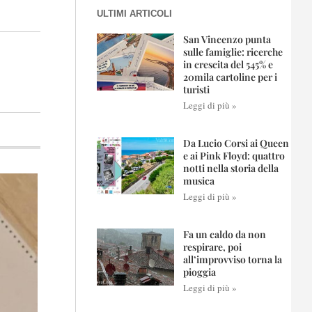
ULTIMI ARTICOLI
San Vincenzo punta
sulle famiglie: ricerche
in crescita del 545% e
20mila cartoline per i
turisti
Leggi di più »
Da Lucio Corsi ai Queen
e ai Pink Floyd: quattro
notti nella storia della
musica
Leggi di più »
Fa un caldo da non
respirare, poi
all’improvviso torna la
pioggia
Leggi di più »