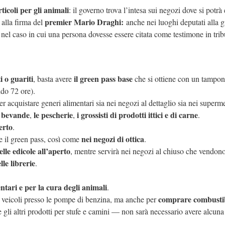
ticoli per gli animali
: il governo trova l’intesa sui negozi dove si potrà 
premier Mario Draghi:
 alla firma del
anche nei luoghi deputati alla g
nel caso in cui una persona dovesse essere citata come testimone in trib
i o guariti
il green pass base
, basta avere
che si ottiene con un tampo
ido 72 ore).
er acquistare generi alimentari sia nei negozi al dettaglio sia nei superme
e bevande
le pescherie
i grossisti di prodotti ittici e di carne
,
,
.
erto
.
nei negozi di ottica
e il green pass, così come
.
elle edicole all’aperto
, mentre servirà nei negozi al chiuso che vendono
le librerie
.
tari e per la cura degli animali
.
comprare combustib
i veicoli presso le pompe di benzina, ma anche per
 gli altri prodotti per stufe e camini — non sarà necessario avere alcuna