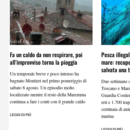
Fa un caldo da non respirare, poi
Pesca illega
all’improvviso torna la pioggia
mare: recupe
salvata una 
Un temporale breve e poco intenso ha
bagnato Montieri nel primo pomeriggio di
Due settimane d
sabato 8 agosto. Un episodio molto
Toscano e Mare
localizzato mentre il resto della Maremma
Guardia Costier
continua a fare i conti con il grande caldo
reti e 1.700 tra
centinaia di ani
LEGGI DI PIÙ
marina
LEGGI DI PIÙ