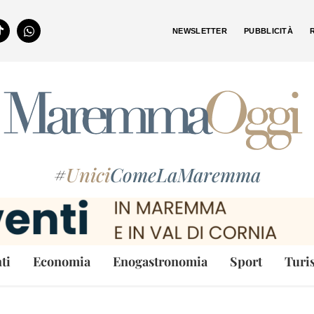
NEWSLETTER
PUBBLICITÀ
#
Unici
ComeLaMaremma
ti
Economia
Enogastronomia
Sport
Turi