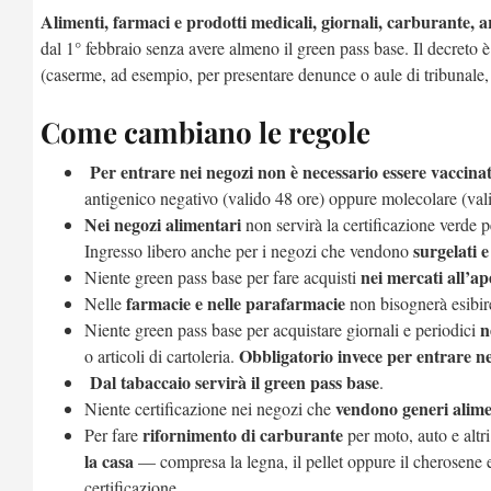
Alimenti, farmaci e prodotti medicali, giornali, carburante, ar
dal 1° febbraio senza avere almeno il green pass base. Il decreto è
(caserme, ad esempio, per presentare denunce o aule di tribunale, 
Come cambiano le regole
Per entrare nei negozi non è necessario essere vaccinat
antigenico negativo (valido 48 ore) oppure molecolare (val
Nei negozi alimentari
non servirà la certificazione verde p
surgelati 
Ingresso libero anche per i negozi che vendono
nei mercati all’ap
Niente green pass base per fare acquisti
farmacie e nelle parafarmacie
Nelle
non bisognerà esibir
n
Niente green pass base per acquistare giornali e periodici
Obbligatorio invece per entrare nel
o articoli di cartoleria.
Dal tabaccaio servirà il green pass base
.
vendono generi alimen
Niente certificazione nei negozi che
rifornimento di carburante
Per fare
per moto, auto e altr
la casa
— compresa la legna, il pellet oppure il cherosene e
certificazione.