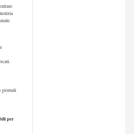
entrare
iustizia
unale.
ne
rcati.
 giornali
ili per