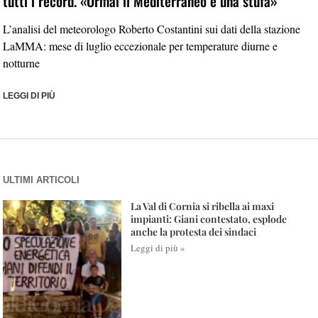
tutti i record. «Ormai il Mediterraneo è una stufa»
L’analisi del meteorologo Roberto Costantini sui dati della stazione
LaMMA: mese di luglio eccezionale per temperature diurne e
notturne
LEGGI DI PIÙ
ULTIMI ARTICOLI
La Val di Cornia si ribella ai maxi
impianti: Giani contestato, esplode
anche la protesta dei sindaci
Leggi di più »