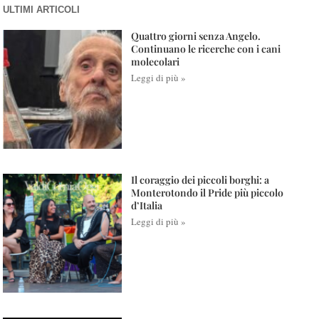
ULTIMI ARTICOLI
Quattro giorni senza Angelo.
Continuano le ricerche con i cani
molecolari
Leggi di più »
Il coraggio dei piccoli borghi: a
Monterotondo il Pride più piccolo
d’Italia
Leggi di più »